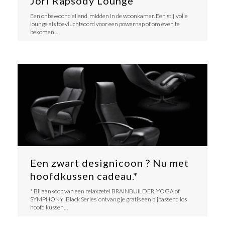
Jori Rapsody Lounge
Een onbewoond eiland, midden in de woonkamer. Een stijlvolle
lounge als toevluchtsoord voor een powernap of om even te
bekomen…
Een zwart designicoon ? Nu met
hoofdkussen cadeau.*
* Bij aankoop van een relaxzetel BRAINBUILDER, YOGA of
SYMPHONY ‘Black Series’ ontvang je gratis een bijpassend los
hoofd kussen…