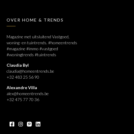
OVER HOME & TRENDS
Magazine met uitsluitend Vastgoed,
woning -en tuintrends. #homeentrends
#magazine #immo #vastgoed
#woningtrends #tuintrends
Claudia Byl
claudia@homeentrends.be
+32 483 25 56 90
Alexandre Villa
alex@homeentrends.be
+32 475 77 70 36