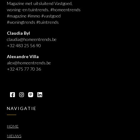
Magazine met uitsluitend Vastgoed,
woning -en tuintrends. #homeentrends
#magazine #immo #vastgoed
#woningtrends #tuintrends
Claudia Byl
claudia@homeentrends.be
+32 483 25 56 90
Alexandre Villa
alex@homeentrends.be
+32 475 77 70 36
NAVIGATIE
HOME
NIEUWS