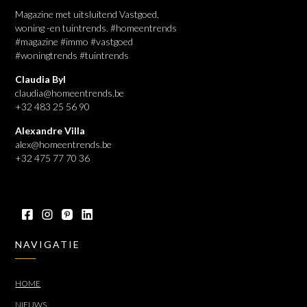
Magazine met uitsluitend Vastgoed,
woning -en tuintrends. #homeentrends
#magazine #immo #vastgoed
#woningtrends #tuintrends
Claudia Byl
claudia@homeentrends.be
+32 483 25 56 90
Alexandre Villa
alex@homeentrends.be
+32 475 77 70 36
NAVIGATIE
HOME
NIEUWS