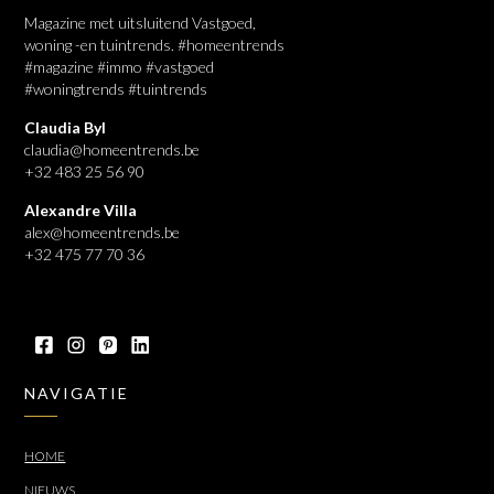
Magazine met uitsluitend Vastgoed,
woning -en tuintrends. #homeentrends
#magazine #immo #vastgoed
#woningtrends #tuintrends
Claudia Byl
claudia@homeentrends.be
+32 483 25 56 90
Alexandre Villa
alex@homeentrends.be
+32 475 77 70 36
NAVIGATIE
HOME
NIEUWS