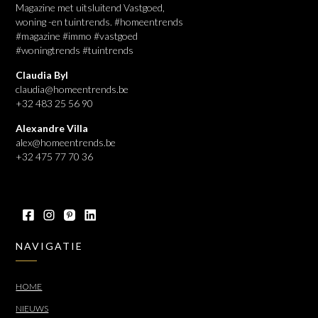
Magazine met uitsluitend Vastgoed,
woning -en tuintrends. #homeentrends
#magazine #immo #vastgoed
#woningtrends #tuintrends
Claudia Byl
claudia@homeentrends.be
+32 483 25 56 90
Alexandre Villa
alex@homeentrends.be
+32 475 77 70 36
NAVIGATIE
HOME
NIEUWS