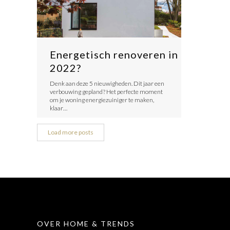
Energetisch renoveren in
2022?
Denk aan deze 5 nieuwigheden. Dit jaar een
verbouwing gepland? Het perfecte moment
om je woning energiezuiniger te maken,
klaar…
Load more posts
OVER HOME & TRENDS