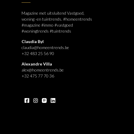
Magazine met uitsluitend Vastgoed,
woning -en tuintrends. #homeentrends
#magazine #immo #vastgoed
#woningtrends #tuintrends
Claudia Byl
claudia@homeentrends.be
+32 483 25 56 90
Alexandre Villa
alex@homeentrends.be
+32 475 77 70 36