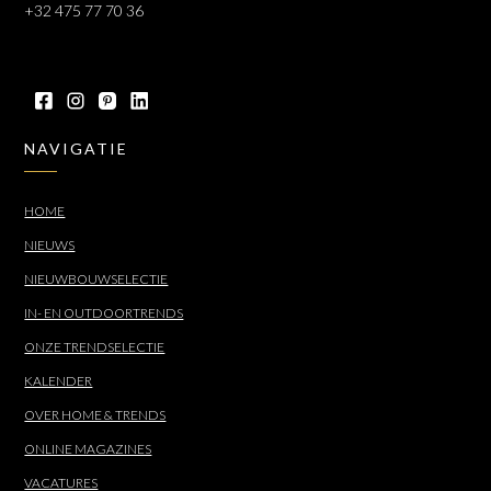
+32 475 77 70 36
NAVIGATIE
HOME
NIEUWS
NIEUWBOUWSELECTIE
IN- EN OUTDOORTRENDS
ONZE TRENDSELECTIE
KALENDER
OVER HOME & TRENDS
ONLINE MAGAZINES
VACATURES