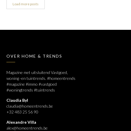
Load more posts
OVER HOME & TRENDS
Magazine met uitsluitend Vastgoed,
woning -en tuintrends. #homeentrends
#magazine #immo #vastgoed
#woningtrends #tuintrends
Claudia Byl
claudia@homeentrends.be
+32 483 25 56 90
Alexandre Villa
alex@homeentrends.be