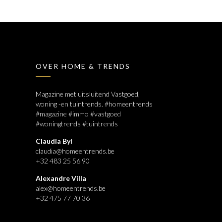
OVER HOME & TRENDS
Magazine met uitsluitend Vastgoed,
woning -en tuintrends. #homeentrends
#magazine #immo #vastgoed
#woningtrends #tuintrends
Claudia Byl
claudia@homeentrends.be
+32 483 25 56 90
Alexandre Villa
alex@homeentrends.be
+32 475 77 70 36