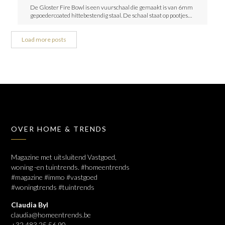
De Gloster Fire Bowl is een vuurschaal die gemaakt is van 6mm
gepoedercoated hittebestendig staal. De schaal staat op pootjes…
Load more posts
OVER HOME & TRENDS
Magazine met uitsluitend Vastgoed,
woning -en tuintrends. #homeentrends
#magazine #immo #vastgoed
#woningtrends #tuintrends
Claudia Byl
claudia@homeentrends.be
+32 483 25 56 90