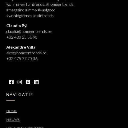
woning -en tuintrends. #homeentrends
#magazine #immo #vastgoed
#woningtrends #tuintrends
Claudia Byl
claudia@homeentrends.be
+32 483 25 56 90
Alexandre Villa
alex@homeentrends.be
+32 475 77 70 36
NAVIGATIE
HOME
NIEUWS