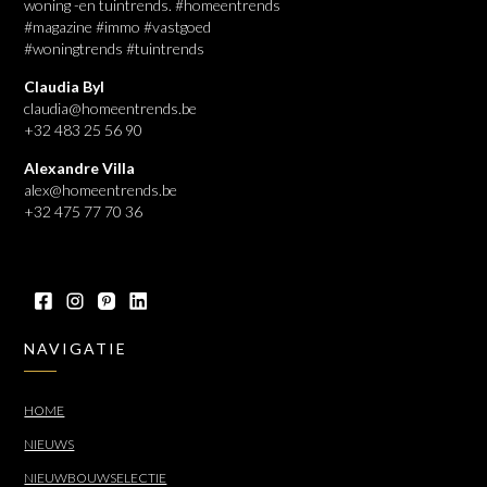
woning -en tuintrends. #homeentrends
#magazine #immo #vastgoed
#woningtrends #tuintrends
Claudia Byl
claudia@homeentrends.be
+32 483 25 56 90
Alexandre Villa
alex@homeentrends.be
+32 475 77 70 36
NAVIGATIE
HOME
NIEUWS
NIEUWBOUWSELECTIE