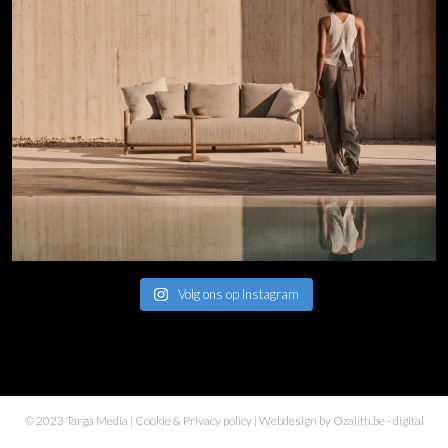
Volg ons op Instagram
© 2023 Targa Media |
Cookie & Privacy policy
| Webdesign by
Ozalith.be
- digital