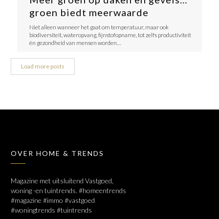
groen biedt meerwaarde
Niet alleen wanneer het gaat om temperatuur, maar ook
biodiversiteit, wateropvang, fijnstofopname, tot zelfs productiviteit
én gezondheid van mensen worden…
Load more posts
OVER HOME & TRENDS
Magazine met uitsluitend Vastgoed,
woning -en tuintrends. #homeentrends
#magazine #immo #vastgoed
#woningtrends #tuintrends