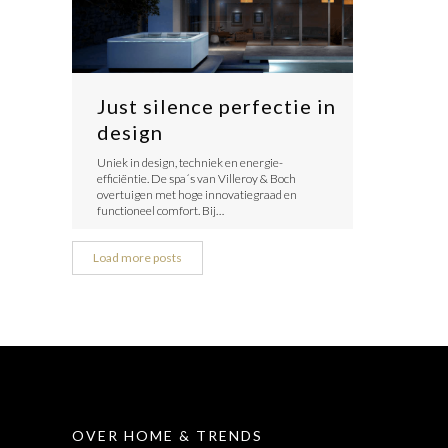
Just silence perfectie in
design
Uniek in design, techniek en energie-
efficiëntie. De spa´s van Villeroy & Boch
overtuigen met hoge innovatiegraad en
functioneel comfort. Bij…
Load more posts
OVER HOME & TRENDS