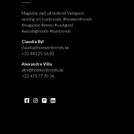
Magazine met uitsluitend Vastgoed,
woning -en tuintrends. #homeentrends
#magazine #immo #vastgoed
#woningtrends #tuintrends
Claudia Byl
claudia@homeentrends.be
+32 483 25 56 90
Alexandre Villa
alex@homeentrends.be
+32 475 77 70 36