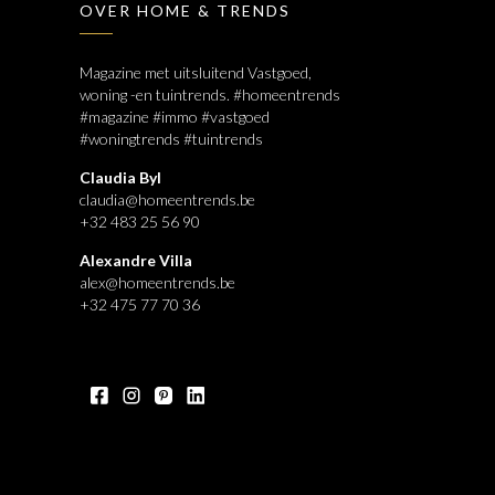
OVER HOME & TRENDS
Magazine met uitsluitend Vastgoed,
woning -en tuintrends. #homeentrends
#magazine #immo #vastgoed
#woningtrends #tuintrends
Claudia Byl
claudia@homeentrends.be
+32 483 25 56 90
Alexandre Villa
alex@homeentrends.be
+32 475 77 70 36