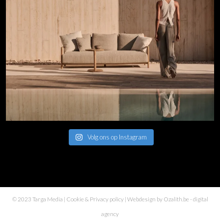
Volg ons op Instagram
© 2023 Targa Media |
Cookie & Privacy policy
| Webdesign by
Ozalith.be
- digital
agency