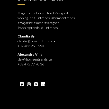
Magazine met uitsluitend Vastgoed,
woning -en tuintrends. #homeentrends
#magazine #immo #vastgoed
#woningtrends #tuintrends
Claudia Byl
claudia@homeentrends.be
+32 483 25 56 90
Alexandre Villa
alex@homeentrends.be
+32 475 77 70 36