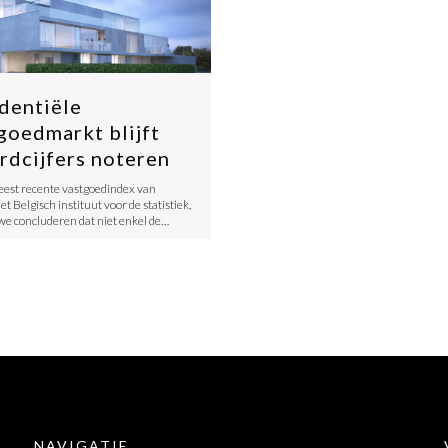
dentiële
goedmarkt blijft
rdcijfers noteren
eest recente vastgoedindex van
het Belgisch instituut voor de statistiek,
e concluderen dat niet enkel de…
NAVIGATIE