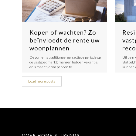
Kopen of wachten? Zo
Resi
beïnvloedt de rente uw
vast
woonplannen
reco
De zomer is traditioneel een actieve periode op
Uit de m
de vastgoedmarkt: mensen hebben vakantie,
Statbel, 
er is meer tijd om panden te…
kunnen w
Load more posts
OVER HOME & TRENDS