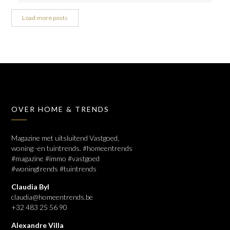
Load more posts
OVER HOME & TRENDS
Magazine met uitsluitend Vastgoed,
woning -en tuintrends. #homeentrends
#magazine #immo #vastgoed
#woningtrends #tuintrends
Claudia Byl
claudia@homeentrends.be
+32 483 25 56 90
Alexandre Villa