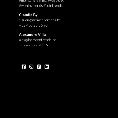
#magazine #immo #vastgoed
#woningtrends #tuintrends
Claudia Byl
claudia@homeentrends.be
+32 483 25 56 90
Alexandre Villa
alex@homeentrends.be
+32 475 77 70 36