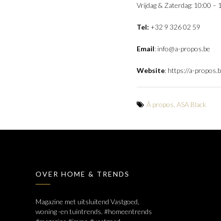
Vrijdag & Zaterdag: 10:00 – 
Tel:
+32 9 326 02 59
Email
:
info@a-propos.be
Website
:
https://a-propos.
À propos
,
ASA Black
OVER HOME & TRENDS
Magazine met uitsluitend Vastgoed,
woning -en tuintrends. #homeentrends