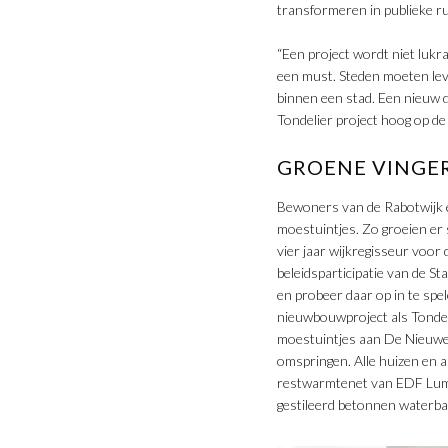
transformeren in publieke r
“Een project wordt niet luk
een must. Steden moeten leve
binnen een stad. Een nieuw d
Tondelier project hoog op de
GROENE VINGER
Bewoners van de Rabotwijk e
moestuintjes. Zo groeien er
vier jaar wijkregisseur voor
beleidsparticipatie van de S
en probeer daar op in te spe
nieuwbouwproject als Tondeli
moestuintjes aan De Nieuwe 
omspringen. Alle huizen en 
restwarmtenet van EDF Lumi
gestileerd betonnen waterba