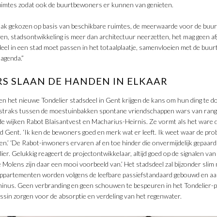
uimtes zodat ook de buurtbewoners er kunnen van genieten.
raak gekozen op basis van beschikbare ruimtes, de meerwaarde voor de buu
n, stadsontwikkeling is meer dan architectuur neerzetten, het mag geen af
eel in een stad moet passen in het totaalplaatje, samenvloeien met de buurt
 agenda.”
S SLAAN DE HANDEN IN ELKAAR
n het nieuwe Tondelier stadsdeel in Gent krijgen de kans om hun ding te d
 straks tussen de moestuinbakken spontane vriendschappen wars van rang o
 de wijken Rabot Blaisantvest en Macharius-Heirnis. Ze vormt als het ware 
tad Gent. ‘Ik ken de bewoners goed en merk wat er leeft. Ik weet waar de pr
len.’ ‘De Rabot-inwoners ervaren af en toe hinder die onvermijdelijk gepaar
er. Gelukkig reageert de projectontwikkelaar, altijd goed op de signalen va
Molens zijn daar een mooi voorbeeld van.’ Het stadsdeel zal bijzonder slim
appartementen worden volgens de leefbare passiefstandaard gebouwd en aa
nus. Geen verbranding en geen schouwen te bespeuren in het Tondelier-
ssin zorgen voor de absorptie en verdeling van het regenwater.