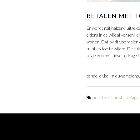
BETALEN MET 
Er wordt reikhalzend uitgeke
elders in de wijk al verschi
wonen. Dat biedt voordelen 
tuintjes toe te wijzen. De t
als je een positieve bijdrage 
tondelier.be I nieuwemolens
architect Christian Rapp