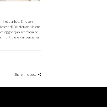
eft het aanbod. Er lopen
 dichtst bij De Nieuwe Molens
loting georganiseerd om de
en munt, die je kan verdienen
Share this post