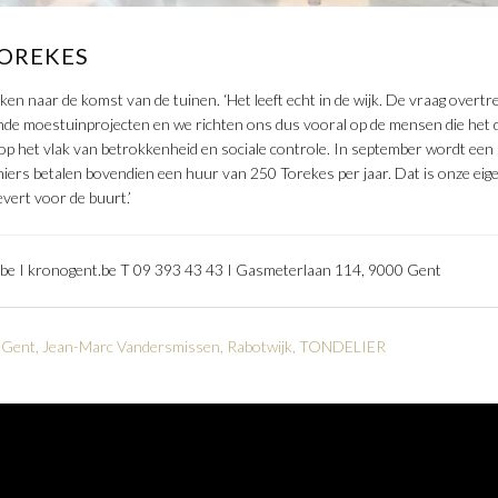
TOREKES
ken naar de komst van de tuinen. ‘Het leeft echt in de wijk. De vraag overtr
llende moestuinprojecten en we richten ons dus vooral op de mensen die het
op het vlak van betrokkenheid en sociale controle. In september wordt een 
uiniers betalen bovendien een huur van 250 Torekes per jaar. Dat is onze eig
levert voor de buurt.’
.be I kronogent.be T 09 393 43 43 I Gasmeterlaan 114, 9000 Gent
,
Gent
,
Jean-Marc Vandersmissen
,
Rabotwijk
,
TONDELIER