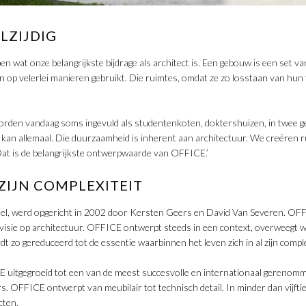
LZIJDIG
pen wat onze belangrijkste bijdrage als architect is. Een gebouw is een set v
op velerlei manieren gebruikt. Die ruimtes, omdat ze zo losstaan van hun ty
rden vandaag soms ingevuld als studentenkoten, doktershuizen, in twee g
 kan allemaal. Die duurzaamheid is inherent aan architectuur. We creëren ru
Dat is de belangrijkste ontwerpwaarde van OFFICE.’
 ZIJN COMPLEXITEIT
l, werd opgericht in 2002 door Kersten Geers en David Van Severen. OFF
visie op architectuur. OFFICE ontwerpt steeds in een context, overweegt wa
t zo gereduceerd tot de essentie waarbinnen het leven zich in al zijn comple
CE uitgegroeid tot een van de meest succesvolle en internationaal gereno
OFFICE ontwerpt van meubilair tot technisch detail. In minder dan vijftien
cten.