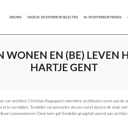
NIEUWS
ONZE IN- EN EXTERIEUR SELECTIES
IN- EN EXTERIEURTRENDS
N WONEN EN (BE) LEVEN 
HARTJE GENT
sie van architect Christian Rapp gaven meerdere architecten vorm aan de ve
 te vermijden. Tondelier zal aanvoelen als een soort dorp in de stad, met
t elkaar communiceren. Deze keer gaf Tondelier graag het woord aan archit