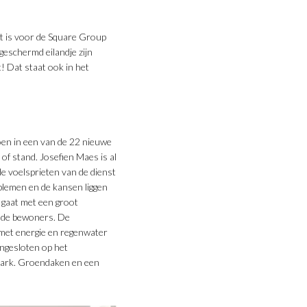
rt is voor de Square Group
geschermd eilandje zijn
! Dat staat ook in het
oen in een van de 22 nieuwe
f stand. Josefien Maes is al
de voelsprieten van de dienst
oblemen en de kansen liggen
d gaat met een groot
n de bewoners. De
 met energie en regenwater
ngesloten op het
park. Groendaken en een