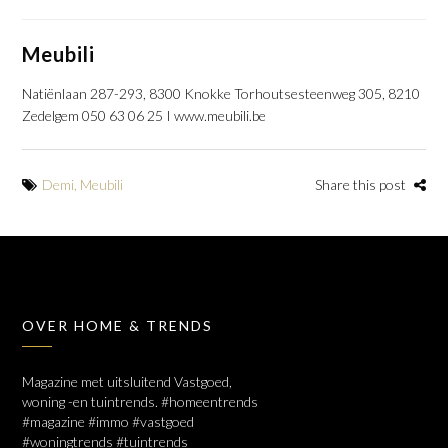
Meubili
Natiënlaan 287-293, 8300 Knokke Torhoutsesteenweg 305, 8210
Zedelgem 050 63 06 25 I www.meubili.be
Demi
,
Meubili
Share this post
OVER HOME & TRENDS
Magazine met uitsluitend Vastgoed,
woning -en tuintrends. #homeentrends
#magazine #immo #vastgoed
#woningtrends #tuintrends