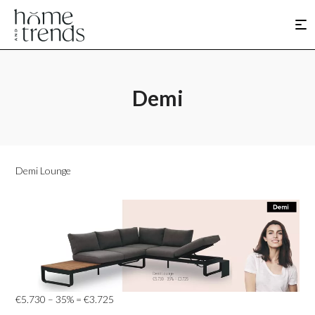
Demi
Demi Lounge
€5.730 – 35% = €3.725