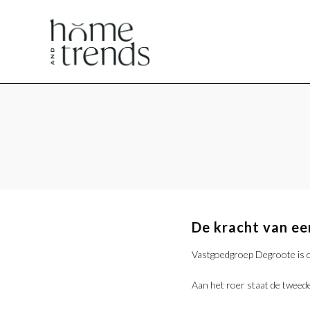
Home
Home
en
en
Trends
Trends
De kracht van een
Vastgoedgroep Degroote is o
Aan het roer staat de tweede g
magazine
magazine