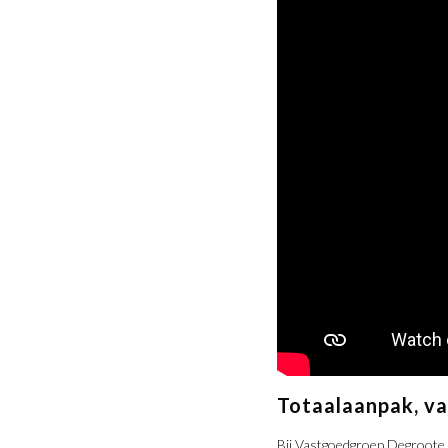
Totaalaanpak, va
Bij Vastgoedgroep Degroote 