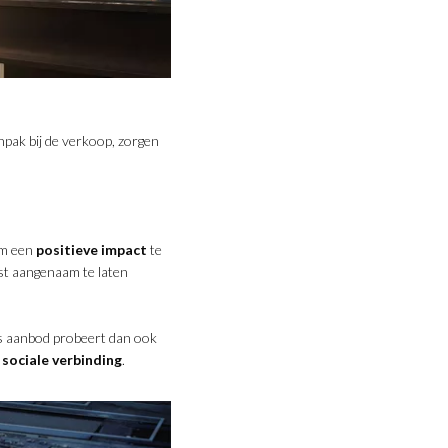
npak bij de verkoop, zorgen
om een
positieve impact
te
st aangenaam te laten
s aanbod probeert dan ook
n
sociale verbinding
.