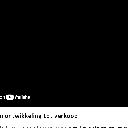
n ontwikkeling tot verkoop
bieden we een unieke totaalaanpak. Als
projectontwikkelaar
,
aannemer