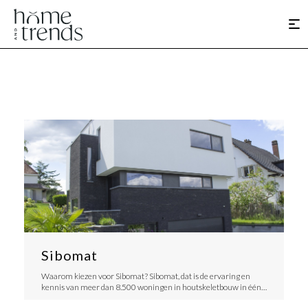
Sibomat
​Waarom kiezen voor Sibomat? Sibomat, dat is de ervaring en
kennis van meer dan 8.500 woningen in houtskeletbouw in één…