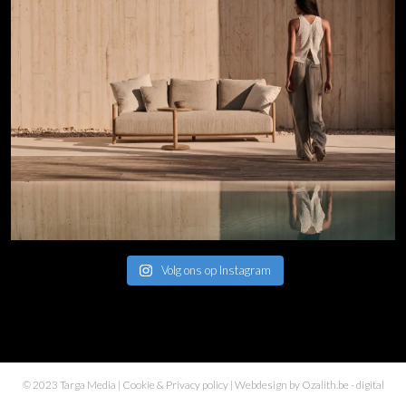
Volg ons op Instagram
© 2023 Targa Media |
Cookie & Privacy policy
| Webdesign by
Ozalith.be
- digital