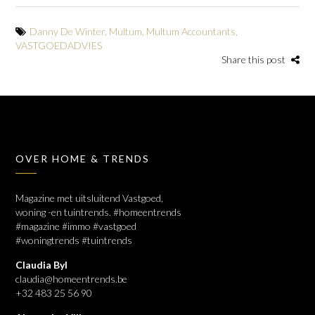
Danny De Winter
,
Multum
,
Multum Accountants
,
VASTGOEDADVIES
Share this post
OVER HOME & TRENDS
Magazine met uitsluitend Vastgoed,
woning -en tuintrends. #homeentrends
#magazine #immo #vastgoed
#woningtrends #tuintrends
Claudia Byl
claudia@homeentrends.be
+32 483 25 56 90