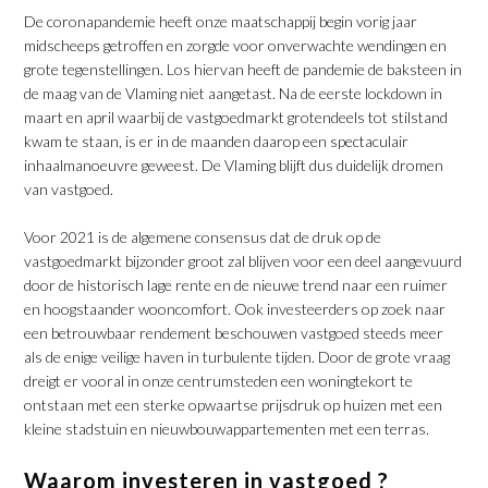
De coronapandemie heeft onze maatschappij begin vorig jaar
midscheeps getroffen en zorgde voor onverwachte wendingen en
grote tegenstellingen. Los hiervan heeft de pandemie de baksteen in
de maag van de Vlaming niet aangetast. Na de eerste lockdown in
maart en april waarbij de vastgoedmarkt grotendeels tot stilstand
kwam te staan, is er in de maanden daarop een spectaculair
inhaalmanoeuvre geweest. De Vlaming blijft dus duidelijk dromen
van vastgoed.
Voor 2021 is de algemene consensus dat de druk op de
vastgoedmarkt bijzonder groot zal blijven voor een deel aangevuurd
door de historisch lage rente en de nieuwe trend naar een ruimer
en hoogstaander wooncomfort. Ook investeerders op zoek naar
een betrouwbaar rendement beschouwen vastgoed steeds meer
als de enige veilige haven in turbulente tijden. Door de grote vraag
dreigt er vooral in onze centrumsteden een woningtekort te
ontstaan met een sterke opwaartse prijsdruk op huizen met een
kleine stadstuin en nieuwbouwappartementen met een terras.
Waarom investeren in vastgoed ?