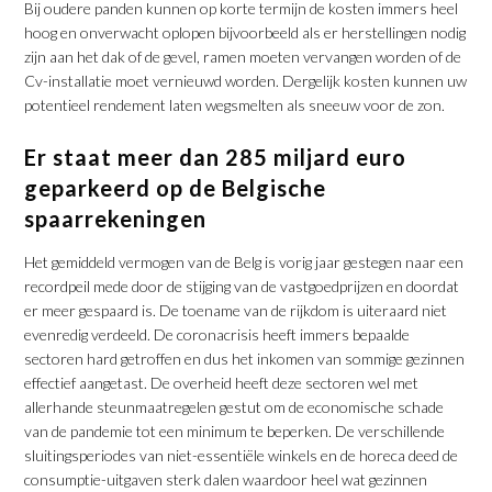
Bij oudere panden kunnen op korte termijn de kosten immers heel
hoog en onverwacht oplopen bijvoorbeeld als er herstellingen nodig
zijn aan het dak of de gevel, ramen moeten vervangen worden of de
Cv-installatie moet vernieuwd worden. Dergelijk kosten kunnen uw
potentieel rendement laten wegsmelten als sneeuw voor de zon.
Er staat meer dan 285 miljard euro
geparkeerd op de Belgische
spaarrekeningen
Het gemiddeld vermogen van de Belg is vorig jaar gestegen naar een
recordpeil mede door de stijging van de vastgoedprijzen en doordat
er meer gespaard is. De toename van de rijkdom is uiteraard niet
evenredig verdeeld. De coronacrisis heeft immers bepaalde
sectoren hard getroffen en dus het inkomen van sommige gezinnen
effectief aangetast. De overheid heeft deze sectoren wel met
allerhande steunmaatregelen gestut om de economische schade
van de pandemie tot een minimum te beperken. De verschillende
sluitingsperiodes van niet-essentiële winkels en de horeca deed de
consumptie-uitgaven sterk dalen waardoor heel wat gezinnen