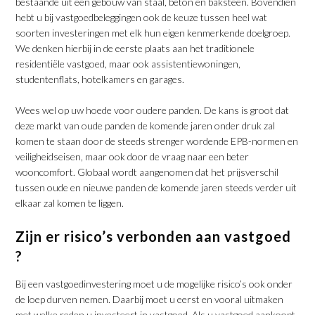
bestaande uit een gebouw van staal, beton en baksteen. Bovendien
hebt u bij vastgoedbeleggingen ook de keuze tussen heel wat
soorten investeringen met elk hun eigen kenmerkende doelgroep.
We denken hierbij in de eerste plaats aan het traditionele
residentiële vastgoed, maar ook assistentiewoningen,
studentenflats, hotelkamers en garages.
Wees wel op uw hoede voor oudere panden. De kans is groot dat
deze markt van oude panden de komende jaren onder druk zal
komen te staan door de steeds strenger wordende EPB-normen en
veiligheidseisen, maar ook door de vraag naar een beter
wooncomfort. Globaal wordt aangenomen dat het prijsverschil
tussen oude en nieuwe panden de komende jaren steeds verder uit
elkaar zal komen te liggen.
Zijn er risico’s verbonden aan vastgoed
?
Bij een vastgoedinvestering moet u de mogelijke risico’s ook onder
de loep durven nemen. Daarbij moet u eerst en vooral uitmaken
met welke reden u investeert in vastgoed. Als u vastgoed aankoopt