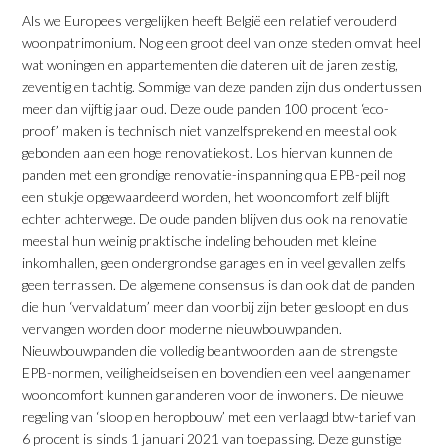
Als we Europees vergelijken heeft België een relatief verouderd
woonpatrimonium. Nog een groot deel van onze steden omvat heel
wat woningen en appartementen die dateren uit de jaren zestig,
zeventig en tachtig. Sommige van deze panden zijn dus ondertussen
meer dan vijftig jaar oud. Deze oude panden 100 procent ‘eco-
proof’ maken is technisch niet vanzelfsprekend en meestal ook
gebonden aan een hoge renovatiekost. Los hiervan kunnen de
panden met een grondige renovatie-inspanning qua EPB-peil nog
een stukje opgewaardeerd worden, het wooncomfort zelf blijft
echter achterwege. De oude panden blijven dus ook na renovatie
meestal hun weinig praktische indeling behouden met kleine
inkomhallen, geen ondergrondse garages en in veel gevallen zelfs
geen terrassen. De algemene consensus is dan ook dat de panden
die hun ‘vervaldatum’ meer dan voorbij zijn beter gesloopt en dus
vervangen worden door moderne nieuwbouwpanden.
Nieuwbouwpanden die volledig beantwoorden aan de strengste
EPB-normen, veiligheidseisen en bovendien een veel aangenamer
wooncomfort kunnen garanderen voor de inwoners. De nieuwe
regeling van ‘sloop en heropbouw’ met een verlaagd btw-tarief van
6 procent is sinds 1 januari 2021 van toepassing. Deze gunstige