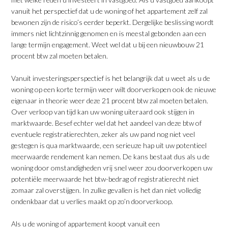
vanuit het perspectief dat u de woning of het appartement zelf zal
bewonen zijn de risico’s eerder beperkt. Dergelijke beslissing wordt
immers niet lichtzinnig genomen en is meestal gebonden aan een
lange termijn engagement. Weet wel dat u bij een nieuwbouw 21
procent btw zal moeten betalen.
Vanuit investeringsperspectief is het belangrijk dat u weet als u de
woning op een korte termijn weer wilt doorverkopen ook de nieuwe
eigenaar in theorie weer deze 21 procent btw zal moeten betalen.
Over verloop van tijd kan uw woning uiteraard ook stijgen in
marktwaarde. Besef echter wel dat het aandeel van deze btw of
eventuele registratierechten, zeker als uw pand nog niet veel
gestegen is qua marktwaarde, een serieuze hap uit uw potentieel
meerwaarde rendement kan nemen. De kans bestaat dus als u de
woning door omstandigheden vrij snel weer zou doorverkopen uw
potentiële meerwaarde het btw-bedrag of registratierecht niet
zomaar zal overstijgen. In zulke gevallen is het dan niet volledig
ondenkbaar dat u verlies maakt op zo’n doorverkoop.
Als u de woning of appartement koopt vanuit een