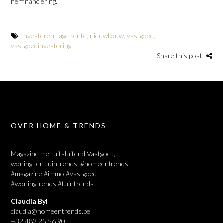
herfinanciering.
Investeren
,
lage rente
,
nieuwbouw
,
vastgoed
,
vastgoedinvestering
Share this post
OVER HOME & TRENDS
Magazine met uitsluitend Vastgoed,
woning -en tuintrends. #homeentrends
#magazine #immo #vastgoed
#woningtrends #tuintrends
Claudia Byl
claudia@homeentrends.be
+32 483 25 56 90