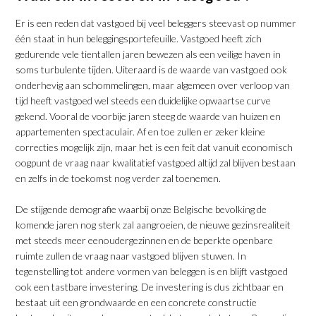
Er is een reden dat vastgoed bij veel beleggers steevast op nummer
één staat in hun beleggingsportefeuille. Vastgoed heeft zich
gedurende vele tientallen jaren bewezen als een veilige haven in
soms turbulente tijden. Uiteraard is de waarde van vastgoed ook
onderhevig aan schommelingen, maar algemeen over verloop van
tijd heeft vastgoed wel steeds een duidelijke opwaartse curve
gekend. Vooral de voorbije jaren steeg de waarde van huizen en
appartementen spectaculair. Af en toe zullen er zeker kleine
correcties mogelijk zijn, maar het is een feit dat vanuit economisch
oogpunt de vraag naar kwalitatief vastgoed altijd zal blijven bestaan
en zelfs in de toekomst nog verder zal toenemen.
De stijgende demografie waarbij onze Belgische bevolking de
komende jaren nog sterk zal aangroeien, de nieuwe gezinsrealiteit
met steeds meer eenoudergezinnen en de beperkte openbare
ruimte zullen de vraag naar vastgoed blijven stuwen. In
tegenstelling tot andere vormen van beleggen is en blijft vastgoed
ook een tastbare investering. De investering is dus zichtbaar en
bestaat uit een grondwaarde en een concrete constructie