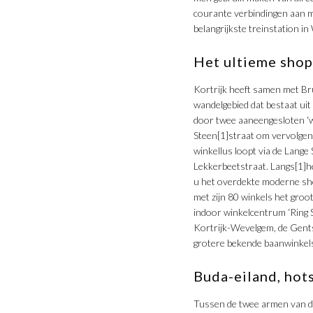
courante verbindingen aan me
belangrijkste treinstation i
Het ultieme shop
Kortrijk heeft samen met Br
wandelgebied dat bestaat ui
door twee aaneengesloten ‘w
Steen[1]straat om vervolgen
winkellus loopt via de Lange
Lekkerbeetstraat. Langs[1]h
u het overdekte moderne sho
met zijn 80 winkels het gro
indoor winkelcentrum ‘Ring 
Kortrijk-Wevelgem, de Gent
grotere bekende baanwinkel
Buda-eiland, hot
Tussen de twee armen van de 