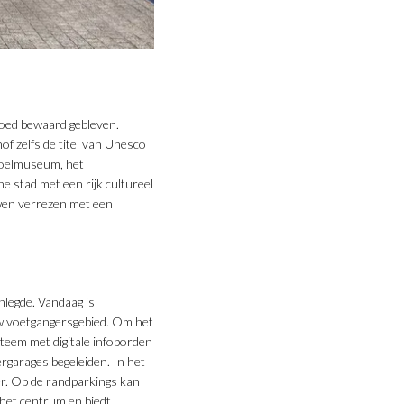
goed bewaard gebleven.
f zelfs de titel van Unesco
roelmuseum, het
 stad met een rijk cultureel
uwen verrezen met een
nlegde. Vandaag is
uw voetgangersgebied. Om het
steem met digitale infoborden
rgarages begeleiden. In het
er. Op de randparkings kan
 het centrum en biedt