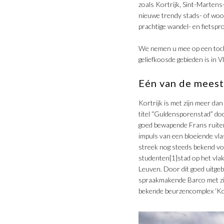
zoals Kortrijk, Sint-Martens
nieuwe trendy stads- of woo
prachtige wandel- en fietspr
We nemen u mee op een toch
geliefkoosde gebieden is in 
Eén van de meest
Kortrijk is met zijn meer da
titel “Guldensporenstad” do
goed bewapende Frans ruiterl
impuls van een bloeiende vla
streek nog steeds bekend voo
studenten[1]stad op het vlak
Leuven. Door dit goed uitge
spraakmakende Barco met zij
bekende beurzencomplex ‘Kor