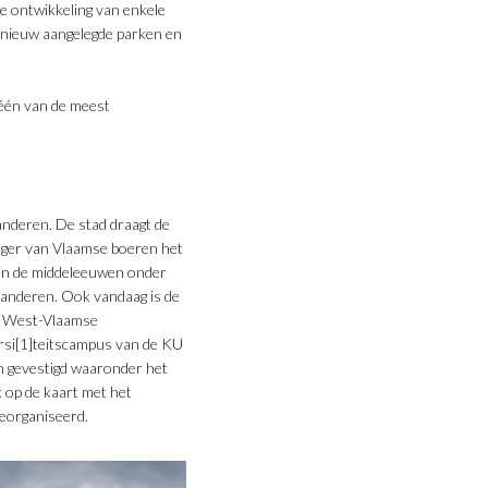
de ontwikkeling van enkele
n nieuw aangelegde parken en
één van de meest
anderen. De stad draagt de
leger van Vlaamse boeren het
s in de middeleeuwen onder
laanderen. Ook vandaag is de
te West-Vlaamse
ersi[1]teitscampus van de KU
n gevestigd waaronder het
 op de kaart met het
eorganiseerd.