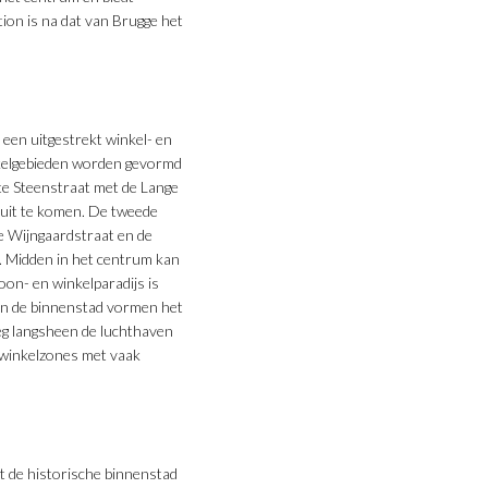
ion is na dat van Brugge het
een uitgestrekt winkel- en
inkelgebieden worden gevormd
te Steenstraat met de Lange
 uit te komen. De tweede
de Wijngaardstraat en de
. Midden in het centrum kan
on- en winkelparadijs is
ten de binnenstad vormen het
eg langsheen de luchthaven
 winkelzones met vaak
t de historische binnenstad