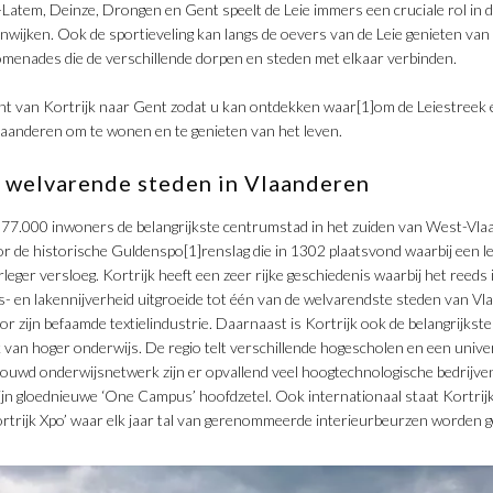
-Latem, Deinze, Drongen en Gent speelt de Leie immers een cruciale rol in 
nwijken. Ook de sportieveling kan langs de oevers van de Leie genieten va
omenades die de verschillende dorpen en steden met elkaar verbinden.
t van Kortrijk naar Gent zodat u kan ontdekken waar[1]om de Leiestreek 
Vlaanderen om te wonen en te genieten van het leven.
 welvarende steden in Vlaanderen
n 77.000 inwoners de belangrijkste centrumstad in het zuiden van West-Vla
or de historische Guldenspo[1]renslag die in 1302 plaatsvond waarbij een 
eger versloeg. Kortrijk heeft een zeer rijke geschiedenis waarbij het reed
s- en lakennijverheid uitgroeide tot één van de welvarendste steden van V
r zijn befaamde textielindustrie. Daarnaast is Kortrijk ook de belangrijks
 van hoger onderwijs. De regio telt verschillende hogescholen en een univ
bouwd onderwijsnetwerk zijn er opvallend veel hoogtechnologische bedrijve
n gloednieuwe ‘One Campus’ hoofdzetel. Ook internationaal staat Kortrijk
trijk Xpo’ waar elk jaar tal van gerenommeerde interieurbeurzen worden g