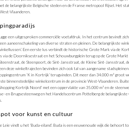
t de belangrijkste Belgische steden en de Franse metropool Rijsel. Het stat
n West-Vlaanderen.
pingparadijs
ugge een uitgesproken commerciële voetafdruk. In het centrum bevindt zich 
t een aaneenschakeling van diverse straten en pleinen. De belangrijkste w
inkellussen’. Een eerste lus verbindt de historische Grote Mark via de Kor
s via de Doorniksestraat en het Schouwburgplein terug op de Grote Markt
 Steenstraat, de Steenpoort, de Sint-Jansstraat, de Kleine Sint-Jansstraat, 
een deze winkeltrajecten bevinden zich ook tal van aangename stadspleinen
ppingcentrum ‘K in Kortrijk’ terugvinden. Dit meer dan 34.000 m² groot wo
otste binnenstedelijke winkelcentrum in de provincie West-Vlaanderen. Bui
Shopping Kortrijk Noord’ met een oppervlakte van 35.000 m² en de steenw
se- en Brugsesteenweg en het Handelscentrum Pottelberg de belangrijkste
s.
spot voor kunst en cultuur
Leie vindt u het ‘Buda-eiland’. Buda is een eeuwenoude wijk die behoort to