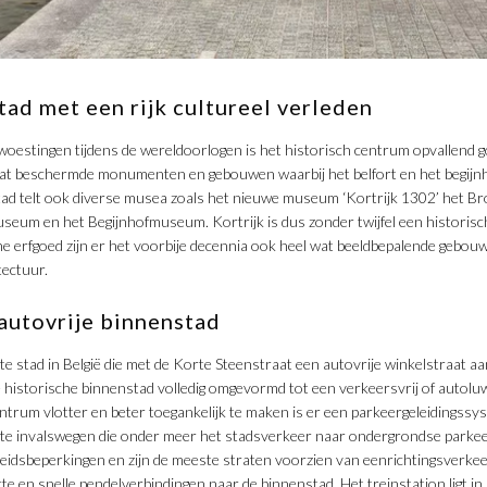
tad met een rijk cultureel verleden
woestingen tijdens de wereldoorlogen is het historisch centrum opvallend 
wat beschermde monumenten en gebouwen waarbij het belfort en het begijnho
ad telt ook diverse musea zoals het nieuwe museum ‘Kortrijk 1302’ het B
eum en het Begijnhofmuseum. Kortrijk is dus zonder twijfel een historische
he erfgoed zijn er het voorbije decennia ook heel wat beeldbepalende gebo
ectuur.
autovrije binnenstad
te stad in België die met de Korte Steenstraat een autovrije winkelstraat aa
 historische binnenstad volledig omgevormd tot een verkeersvrij of autol
ntrum vlotter en beter toegankelijk te maken is er een parkeergeleidingssy
kste invalswegen die onder meer het stadsverkeer naar ondergrondse parkee
heidsbeperkingen en zijn de meeste straten voorzien van eenrichtingsverke
e en snelle pendelverbindingen naar de binnenstad. Het treinstation ligt in