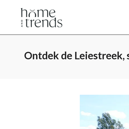
Home
Home
en
en
Ontdek de Leiestreek, s
Trends
Trends
magazine
magazine