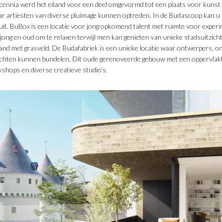
ecennia werd het eiland voor een deel omgevormd tot een plaats voor kunst 
 artiesten van diverse pluimage kunnen optreden. In de Budascoop kan u t
cuit. BuBox is een locatie voor jong opkomend talent met ruimte voor experi
jong en oud om te relaxen terwijl men kan genieten van unieke stadsuitzicht
and met grasveld. De Budafabriek is een unieke locatie waar ontwerpers, o
chten kunnen bundelen. Dit oude gerenoveerde gebouw met een oppervlakte
shops en diverse creatieve studio’s.