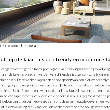
trijk te koop bij Immogra
zelf op de kaart als een trendy en moderne st
uwingsprojecten geniet Kortrijk een grote aantrekkingskracht bij zowel jong
 jaren de Leie verbreed en werden verschillende nieuwe iconische bruggen g
 inloodsen. Deze werken lagen aan de oorsprong van een nieuwe stadsdyn
prachtige openbare plaatsen met veel ruim[1]te voor recreatie en ontspann
 de historische Broeltorens waar oud en nieuw Kortrijk samen komen op éé
an de verlaagde oevers, een locatie die ondertussen is uitgegroeid tot een p
dit kielzog van stadsvernieuwing op en rond deze vernieuwde oevers heel wa
of in ontwikkeling zijn. Naast de Leiewerken heeft de stad ook geïnvesteerd