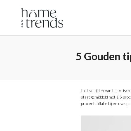
Home
Home
en
en
5 Gouden ti
Trends
Trends
In deze tijden van historisc
staat gemiddeld met 1,5 proc
procent inflatie bij en uw sp
magazine
magazine