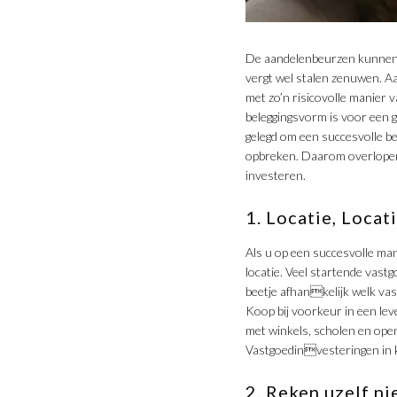
De aandelenbeurzen kunnen e
vergt wel stalen zenuwen. Aa
met zo’n risicovolle manier 
beleggingsvorm is voor een g
gelegd om een succesvolle b
opbreken. Daarom overlopen w
investeren.
1. Locatie, Locat
Als u op een succesvolle man
locatie. Veel startende vas
beetje afhankelijk welk vas
Koop bij voorkeur in een le
met winkels, scholen en ope
Vastgoedinvesteringen in kl
2. Reken uzelf nie