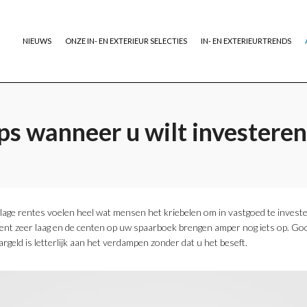
NIEUWS
ONZE IN- EN EXTERIEUR SELECTIES
IN- EN EXTERIEURTRENDS
ps wanneer u wilt investeren
h lage rentes voelen heel wat mensen het kriebelen om in vastgoed te inves
ent zeer laag en de centen op uw spaarboek brengen amper nog iets op. Gooi 
aargeld is letterlijk aan het verdampen zonder dat u het beseft.