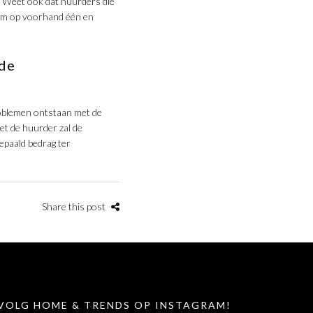
. Weet ook dat huurders die
k om op voorhand één en
 de
roblemen ontstaan met de
et de huurder zal de
epaald bedrag ter
Share this post
VOLG HOME & TRENDS OP INSTAGRAM!