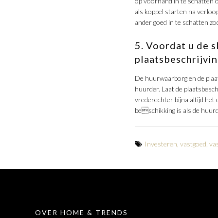
op voorhand in te schatten 
als koppel starten na verloop
ander goed in te schatten zo
5. Voordat u de 
plaatsbeschrijvin
De huurwaarborg en de plaat
huurder. Laat de plaatsbesch
vrederechter bijna altijd he
beschikking is als de huur
Investeren
,
vastgoed
,
va
OVER HOME & TRENDS