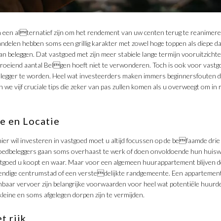
en alternatief zijn om het rendement van uw centen terug te reanimeren
ndelen hebben soms een grillig karakter met zowel hoge toppen als diepe d
van beleggen. Dat vastgoed met zijn meer stabiele lange termijn vooruitzicht
roeiend aantal Belgen hoeft niet te verwonderen. Toch is ook voor vastgo
elegger te worden. Heel wat investeerders maken immers beginnersfouten 
e vijf cruciale tips die zeker van pas zullen komen als u overweegt om in r
ie en Locatie
ier wil investeren in vastgoed moet u altijd focussen op de befaamde drie L
tgoedbeleggers gaan soms overhaast te werk of doen onvoldoende hun huiswe
tgoed u koopt en waar. Maar voor een algemeen huurappartement blijven de 
vendige centrumstad of een verstedelijkte randgemeente. Een appartemen
nbaar vervoer zijn belangrijke voorwaarden voor heel wat potentiële huurd
eine en soms afgelegen dorpen zijn te vermijden.
t rijk