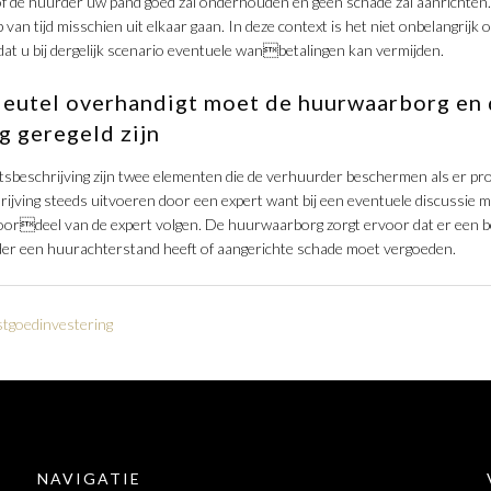
of de huurder uw pand goed zal onderhouden en geen schade zal aanrichten
 van tijd misschien uit elkaar gaan. In deze context is het niet onbelangrij
dat u bij dergelijk scenario eventuele wanbetalingen kan vermijden.
sleutel overhandigt moet de huurwaarborg en
g geregeld zijn
sbeschrijving zijn twee elementen die de verhuurder beschermen als er p
rijving steeds uitvoeren door een expert want bij een eventuele discussie m
t oordeel van de expert volgen. De huurwaarborg zorgt ervoor dat er een b
der een huurachterstand heeft of aangerichte schade moet vergoeden.
stgoedinvestering
NAVIGATIE