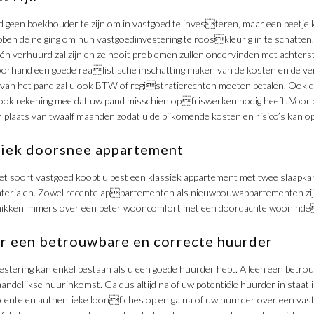
eid geen boekhouder te zijn om in vastgoed te investeren, maar een beetje k
ben de neiging om hun vastgoedinvestering te rooskleurig in te schatten.
 één verhuurd zal zijn en ze nooit problemen zullen ondervinden met achter
voorhand een goede realistische inschatting maken van de kosten en de 
 van het pand zal u ook BTW of registratierechten moeten betalen. Ook de
ook rekening mee dat uw pand misschien opfriswerken nodig heeft. Voor
in plaats van twaalf maanden zodat u de bijkomende kosten en risico’s kan o
siek doorsnee appartement
het soort vastgoed koopt u best een klassiek appartement met twee slaapkam
materialen. Zowel recente appartementen als nieuwbouwappartementen zij
kken immers over een beter wooncomfort met een doordachte woonindel
ar een betrouwbare en correcte huurder
estering kan enkel bestaan als u een goede huurder hebt. Alleen een betr
ndelijkse huurinkomst. Ga dus altijd na of uw potentiële huurder in staat 
recente en authentieke loonfiches op en ga na of uw huurder over een vast