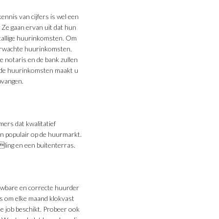
ennis van cijfers is wel een
 Ze gaan ervan uit dat hun
stallige huurinkomsten. Om
verwachte huurinkomsten.
 notaris en de bank zullen
 de huurinkomsten maakt u
pvangen.
ers dat kwalitatief
n populair op de huurmarkt.
ing en een buitenterras.
ouwbare en correcte huurder
is om elke maand klokvast
e job beschikt. Probeer ook