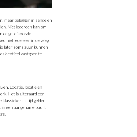
, maar beleggen in aandelen
alen. Niet iedereen kan om
en de geliefkoosde
ed niet iedereen in de wieg
die later soms zuur kunnen
esidentieel vastgoed te
-en. Locatie, locatie en
rk. Het is uiteraard een
klassiekers altijd gelden.
t in een aangename buurt
ers.