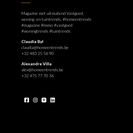
Magazine met uitsluitend Vastgoed,
woning -en tuintrends. #homeentrends
#magazine #immo #vastgoed
#woningtrends #tuintrends
Claudia Byl
claudia@homeentrends.be
+32 483 25 56 90
Alexandre Villa
alex@homeentrends.be
+32 475 77 70 36