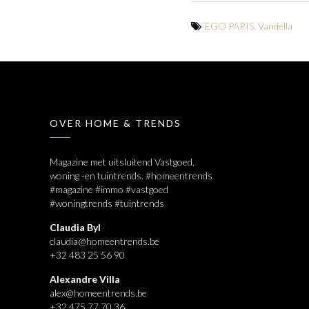
EGO PARIS
,
Vandella
OVER HOME & TRENDS
Magazine met uitsluitend Vastgoed,
woning -en tuintrends. #homeentrends
#magazine #immo #vastgoed
#woningtrends #tuintrends
Claudia Byl
claudia@homeentrends.be
+32 483 25 56 90
Alexandre Villa
alex@homeentrends.be
+32 475 77 70 36