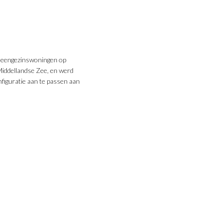
s eengezinswoningen op
 Middellandse Zee, en werd
nfiguratie aan te passen aan