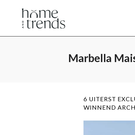
Home
Home
en
en
Marbella Mais
Trends
Trends
6 UITERST EXC
WINNEND ARCH
magazine
magazine