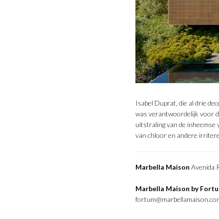
Isabel Duprat, die al drie d
was verantwoordelijk voor d
uitstraling van de inheemse v
van chloor en andere irriter
Marbella Maison
Avenida R
Marbella Maison by Fort
fortum@marbellamaison.co