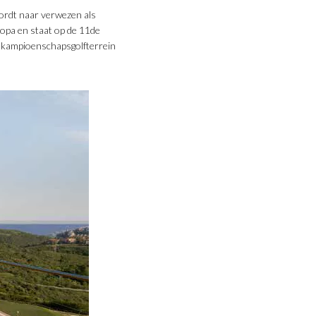
wordt naar verwezen als
ropa en staat op de 11de
ls kampioenschapsgolfterrein