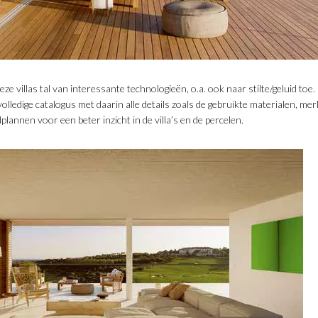
eze villas tal van interessante technologieën, o.a. ook naar stilte/geluid toe
 volledige catalogus met daarin alle details zoals de gebruikte materialen, m
lannen voor een beter inzicht in de villa’s en de percelen.