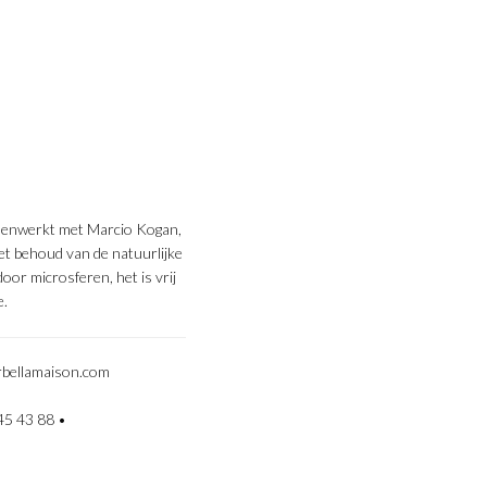
samenwerkt met Marcio Kogan,
et behoud van de natuurlijke
oor microsferen, het is vrij
e.
rbellamaison.com
45 43 88 •