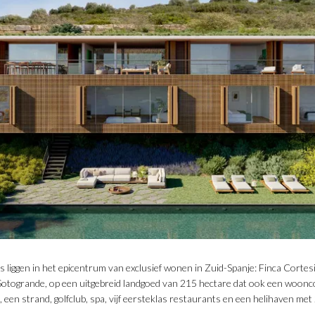
s liggen in het epicentrum van exclusief wonen in Zuid-Spanje: Finca Cortesi
Sotogrande, op een uitgebreid landgoed van 215 hectare dat ook een wooncom
n, een strand, golfclub, spa, vijf eersteklas restaurants en een helihaven met