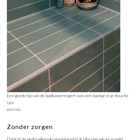
Een goede tip van de badkamerexpert was een bankje in je douche
i.p.v.
een nis.
Zonder zorgen
Dankzij de gedetailleerde planning wist ik elke dag wie er in mijn