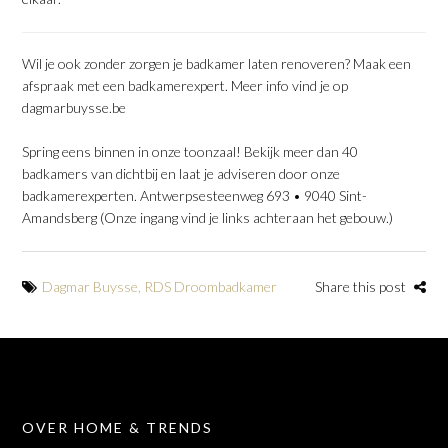
Wil je ook zonder zorgen je badkamer laten renoveren? Maak een
afspraak met een badkamerexpert. Meer info vind je op
dagmarbuysse.be
Spring eens binnen in onze toonzaal! Bekijk meer dan 40
badkamers van dichtbij en laat je adviseren door onze
badkamerexperten. Antwerpsesteenweg 693 • 9040 Sint-
Amandsberg (Onze ingang vind je links achteraan het gebouw.)
Dagmar Buysse
,
RDS Droombadkamer
Share this post
OVER HOME & TRENDS