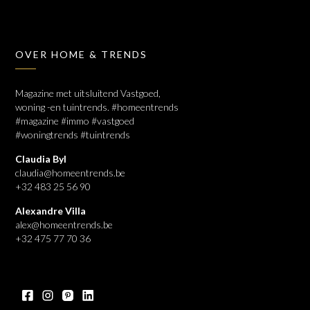
OVER HOME & TRENDS
Magazine met uitsluitend Vastgoed,
woning -en tuintrends. #homeentrends
#magazine #immo #vastgoed
#woningtrends #tuintrends
Claudia Byl
claudia@homeentrends.be
+32 483 25 56 90
Alexandre Villa
alex@homeentrends.be
+32 475 77 70 36