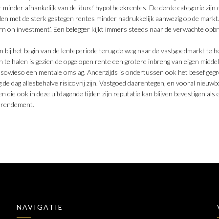
r minder afhankelijk van de ‘dure’ hypotheekrentes. De derde categorie zijn
n met de sterk gestegen rentes minder nadrukkelijk aanwezig op de markt. 
urn on investment’. Een belegger kijkt immers steeds naar de verwachte opbr
en bij het begin van de lenteperiode terug de weg naar de vastgoedmarkt te
te halen is gezien de opgelopen rente een grotere inbreng van eigen midde
 sowieso een mentale omslag. Anderzijds is ondertussen ook het besef gegr
de dag allesbehalve risicovrij zijn. Vastgoed daarentegen, en vooral nieuw
n die ook in deze uitdagende tijden zijn reputatie kan blijven bevestigen als
 rendement.
NAVIGATIE