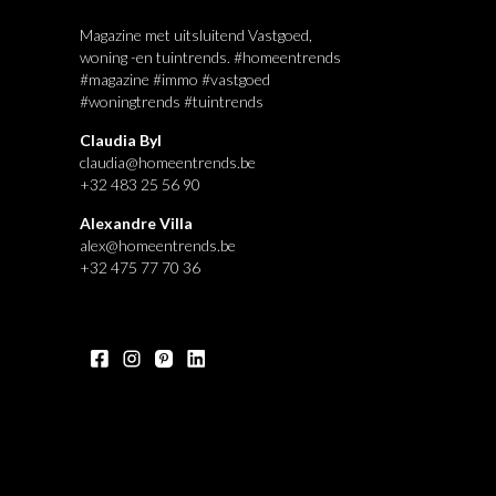
Magazine met uitsluitend Vastgoed,
woning -en tuintrends. #homeentrends
#magazine #immo #vastgoed
#woningtrends #tuintrends
Claudia Byl
claudia@homeentrends.be
+32 483 25 56 90
Alexandre Villa
alex@homeentrends.be
+32 475 77 70 36