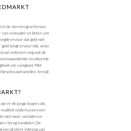
OEDMARKT
el in de sterren geschreven
r van schouder en lieten, om
orgde ervoor dat geld niet
’ geld zorgt ervoor dat, anno
bruari iedereen nog wat de
 coronapandemie resulteerde
nigheid van vastgoed. Met
ol beschouwd worden, terwijl
MARKT?
ijn er de jonge kopers die,
 realiteit ondertussen een
e niet meer zal dalen en
opers terug handelen. De
al een grotere inbreng van