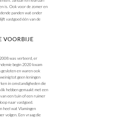
enten. Januari en februari
eien is. Ook voor de zomer en
indende panden wat onder
lijft vastgoed één van de
 VOORBIJE
 2008 was verteerd, er
apandemie begin 2020 kwam
n gesloten en waren ook
weinig tot geen leningen
erken in omstandigheden die
 klik hebben gemaakt met een
van een tuin of een ruimer
loop naar vastgoed.
n heel wat Vlamingen
r volgen. Een vraag die