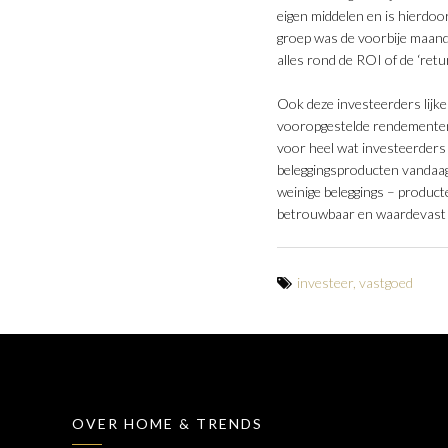
eigen middelen en is hierdoo
groep was de voorbije maande
alles rond de ROI of de ‘ret
Ook deze investeerders lijk
vooropgestelde rendementen 
voor heel wat investeerders
beleggingsproducten vandaag 
weinige beleggings – producte
betrouwbaar en waardevast
investeer
,
vastgoed
OVER HOME & TRENDS