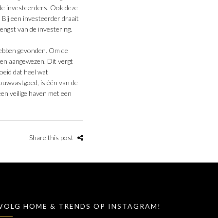
 de investeerders. Ook deze
Bij een investeerder draait
engst van de investering.
 hebben gevonden. Om de
len aangewezen. Dit vergt
oeid dat heel wat
bouwvastgoed, is één van de
 een veilige haven met een
Share this post
VOLG HOME & TRENDS OP INSTAGRAM!