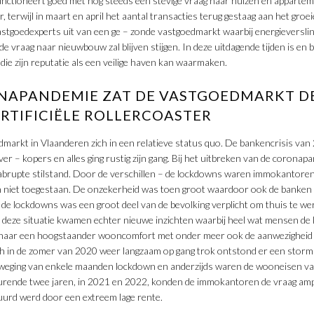
functioneert goed met nog steeds een stevige vraag naar huizen en appartem
, terwijl in maart en april het aantal transacties terug gestaag aan het gro
astgoedexperts uit van een ge – zonde vastgoedmarkt waarbij energieversl
de vraag naar nieuwbouw zal blijven stijgen. In deze uitdagende tijden is en b
die zijn reputatie als een veilige haven kan waarmaken.
NAPANDEMIE ZAT DE VASTGOEDMARKT DE
ARTIFICIËLE ROLLERCOASTER
markt in Vlaanderen zich in een relatieve status quo. De bankencrisis van
r – kopers en alles ging rustig zijn gang. Bij het uitbreken van de coron
n abrupte stilstand. Door de verschillen – de lockdowns waren immokantore
in niet toegestaan. De onzekerheid was toen groot waardoor ook de banken 
 de lockdowns was een groot deel van de bevolking verplicht om thuis te w
or deze situatie kwamen echter nieuwe inzichten waarbij heel wat mensen de
 naar een hoogstaander wooncomfort met onder meer ook de aanwezigheid 
ch in de zomer van 2020 weer langzaam op gang trok ontstond er een storm
eweging van enkele maanden lockdown en anderzijds waren de wooneisen va
urende twee jaren, in 2021 en 2022, konden de immokantoren de vraag ampe
urd werd door een extreem lage rente.