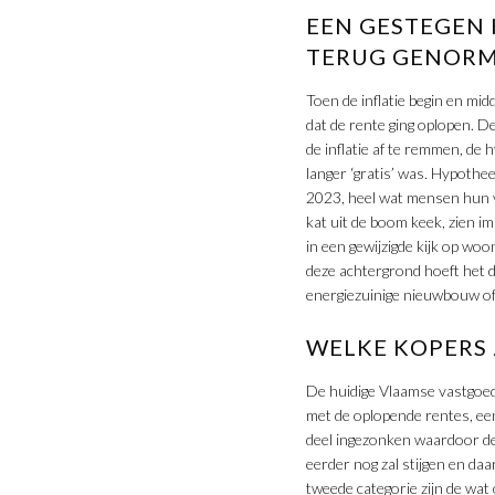
EEN GESTEGEN
TERUG GENORM
Toen de inflatie begin en mi
dat de rente ging oplopen. D
de inflatie af te remmen, de 
langer ‘gratis’ was. Hypothe
2023, heel wat mensen hun v
kat uit de boom keek, zien 
in een gewijzigde kijk op wo
deze achtergrond hoeft het d
energiezuinige nieuwbouw of
WELKE KOPERS 
De huidige Vlaamse vastgoedma
met de oplopende rentes, ee
deel ingezonken waardoor dez
eerder nog zal stijgen en daa
tweede categorie zijn de wat