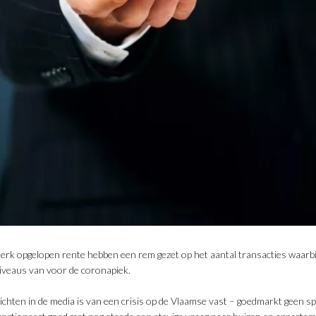
sterk opgelopen rente hebben een rem gezet op het aantal transacties waarbi
iveaus van voor de coronapiek.
ten in de media is van een crisis op de Vlaamse vast – goedmarkt geen spr