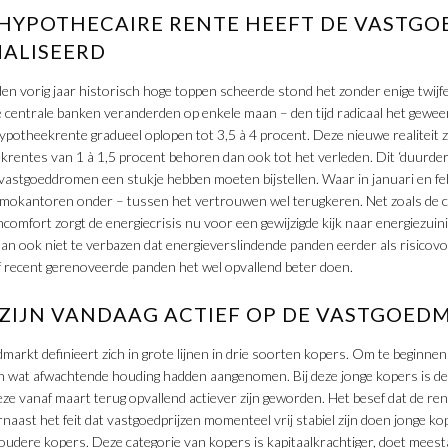
 HYPOTHECAIRE RENTE HEEFT DE VASTG
ALISEERD
dden vorig jaar historisch hoge toppen scheerde stond het zonder enige twijf
e centrale banken veranderden op enkele maan – den tijd radicaal het gewee
hypotheekrente gradueel oplopen tot 3,5 à 4 procent. Deze nieuwe realiteit z
ekrentes van 1 à 1,5 procent behoren dan ook tot het verleden. Dit ‘duurder
astgoeddromen een stukje hebben moeten bijstellen. Waar in januari en fe
immokantoren onder – tussen het vertrouwen wel terugkeren. Net zoals de
oncomfort zorgt de energiecrisis nu voor een gewijzigde kijk naar energiezui
an ook niet te verbazen dat energieverslindende panden eerder als risicov
 recent gerenoveerde panden het wel opvallend beter doen.
ZIJN VANDAAG ACTIEF OP DE VASTGOED
rkt definieert zich in grote lijnen in drie soorten kopers. Om te beginnen z
n wat afwachtende houding hadden aangenomen. Bij deze jonge kopers is de
e vanaf maart terug opvallend actiever zijn geworden. Het besef dat de rent
rnaast het feit dat vastgoedprijzen momenteel vrij stabiel zijn doen jonge k
 oudere kopers. Deze categorie van kopers is kapitaalkrachtiger, doet meest