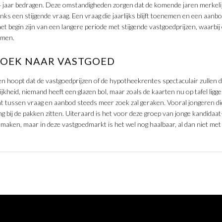
à 4 jaar bedragen. Deze omstandigheden zorgen dat de komende jaren merkeli
s een stijgende vraag. Een vraag die jaarlijks blijft toenemen en een aanbod
het begin zijn van een langere periode met stijgende vastgoedprijzen, waarb
emen.
ZOEK NAAR VASTGOED
en hoopt dat de vastgoedprijzen of de hypotheekrentes spectaculair zullen da
ijkheid, niemand heeft een glazen bol, maar zoals de kaarten nu op tafel ligge
t tussen vraag en aanbod steeds meer zoek zal geraken. Vooral jongeren d
ang bij de pakken zitten. Uiteraard is het voor deze groep van jonge kandida
aken, maar in deze vastgoedmarkt is het wel nog haalbaar, al dan niet met