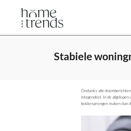
Home
Home
en
en
Stabiele woning
Trends
Trends
Ondanks alle doemberichten b
integendeel. In de afgelopen 
bokkesprongen maken dan deze
magazine
magazine