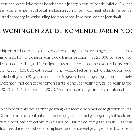
buitenland, onze inkomens beschermd zijn tegen een stijgende inflatie. Elk jaa
j een vaste rente het afbetalingsbedrag van onze hypotheek steeds hetzelfde b
 kredietbedrag in verhouding tot ons totaal inkomen jaar na jaar daalt.
 WONINGEN ZAL DE KOMENDE JAREN NOG
n kijken zijn heel wat experts ervan overtuigd dat de woningprijzen in de t
immers de komende jaren gemiddeld blijven groeien met 25.000 personen pe
 Momenteel telt België 11,7 miljoen inwoners, concreet betekent dit dus een 
ongeveer 600.000 extra gezinnen. Tweede factor is het feit dat de gemidd
de leeftijd van 90 jaar nadert. De Belgische bevolking vergrijst dus in snel
woonten met een toegenomen aantal éénoudergezinnen, zal de gezinsgroot
2023 tot 2,1 personen in 2070. Meer mensen en gezinnen zal automatisch 
robleem te zijn als het aanbod gestaag kan meevolgen met deze groeiende vraa
 Door de onzekere situatie het voorbije jaar, de snel gestegen hypotheekre
s zijn heel wat projectontwikkelaars bruusk op de rem gaan staan. Daarn
onteerd met een steeds complexer wordende wetgeving en sterk oplopend