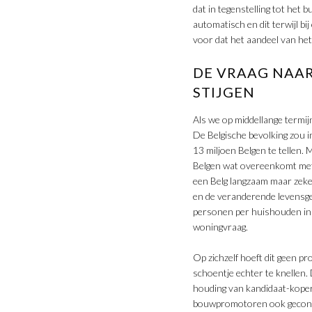
dat in tegenstelling tot het 
automatisch en dit terwijl bi
voor dat het aandeel van het
DE VRAAG NAAR
STIJGEN
Als we op middellange termij
De Belgische bevolking zou 
13 miljoen Belgen te tellen.
Belgen wat overeenkomt met 
een Belg langzaam maar zeker 
en de veranderende levensge
personen per huishouden in 
woningvraag.
Op zichzelf hoeft dit geen p
schoentje echter te knellen.
houding van kandidaat-koper
bouwpromotoren ook geconfr