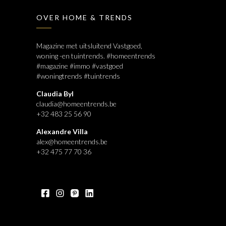
OVER HOME & TRENDS
Magazine met uitsluitend Vastgoed,
woning -en tuintrends. #homeentrends
#magazine #immo #vastgoed
#woningtrends #tuintrends
Claudia Byl
claudia@homeentrends.be
+32 483 25 56 90
Alexandre Villa
alex@homeentrends.be
+32 475 77 70 36