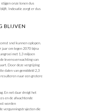
r stijgen onze lonen dus
lijft. Indexatie zorgt er dus
 BLIJVEN
oekomst snel kunnen oplopen.
r jaar om tegen 2070 bijna
aangroei met 1,3 miljoen
elde levensverwachting van
vaart. Door deze vergrijzing
te dalen van gemiddeld 2,3
resulteren naar een grotere
g. En net daar dreigt het
ntes en de afwachtende
aast worden
e vergunningstrajecten die