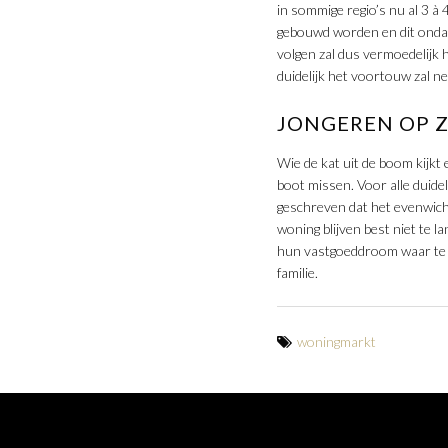
in sommige regio’s nu al 3 
gebouwd worden en dit ondank
volgen zal dus vermoedelijk 
duidelijk het voortouw zal n
JONGEREN OP 
Wie de kat uit de boom kijkt 
boot missen. Voor alle duidel
geschreven dat het evenwich
woning blijven best niet te l
hun vastgoeddroom waar te m
familie.
woningmarkt