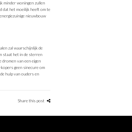
jk minder woningen zullen
 dat het moeilijk heeft om te
ij energiezuinige nieuwbouw
len zal waarschijnlijk de
n staat het in de sterren
ie dromen van een eigen
at-kopers geen sinecure om
 de hulp van ouders en
Share this post