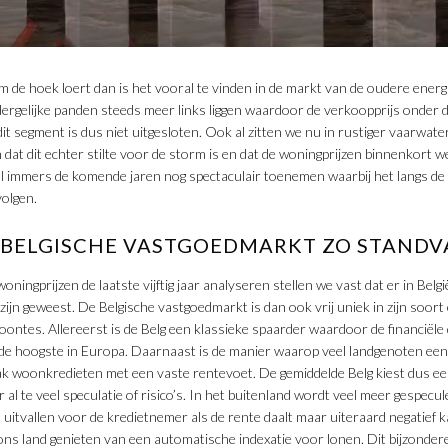
m de hoek loert dan is het vooral te vinden in de markt van de oudere ener
ergelijke panden steeds meer links liggen waardoor de verkoopprijs onder 
n dit segment is dus niet uitgesloten. Ook al zitten we nu in rustiger vaarwa
dat dit echter stilte voor de storm is en dat de woningprijzen binnenkort w
al immers de komende jaren nog spectaculair toenemen waarbij het langs de
volgen.
 BELGISCHE VASTGOEDMARKT ZO STANDV
oningprijzen de laatste vijftig jaar analyseren stellen we vast dat er in Belg
ijn geweest. De Belgische vastgoedmarkt is dan ook vrij uniek in zijn soo
oontes. Allereerst is de Belg een klassieke spaarder waardoor de financiël
de hoogste in Europa. Daarnaast is de manier waarop veel landgenoten een 
k woonkredieten met een vaste rentevoet. De gemiddelde Belg kiest dus een
al te veel speculatie of risico’s. In het buitenland wordt veel meer gespecul
 uitvallen voor de kredietnemer als de rente daalt maar uiteraard negatief k
n ons land genieten van een automatische indexatie voor lonen. Dit bijzond