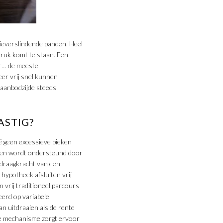
gieverslindende panden. Heel
druk komt te staan. Een
ter… de meeste
eer vrij snel kunnen
 aanbodzijde steeds
ASTIG?
ië geen excessieve pieken
rt en wordt ondersteund door
e draagkracht van een
hypotheek afsluiten vrij
 vrij traditioneel parcours
eerd op variabele
an uitdraaien als de rente
ere mechanisme zorgt ervoor