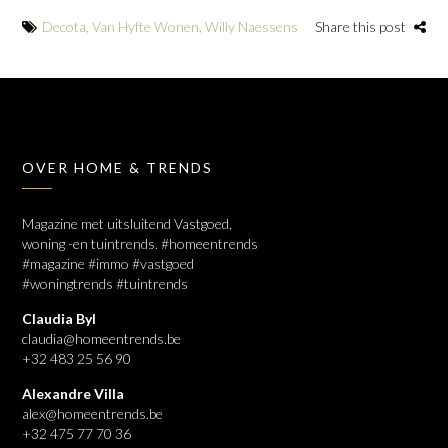
Decota
,
Van Hyfte Wonen
,
Willy Naessens
Share this post
OVER HOME & TRENDS
Magazine met uitsluitend Vastgoed,
woning -en tuintrends. #homeentrends
#magazine #immo #vastgoed
#woningtrends #tuintrends
Claudia Byl
claudia@homeentrends.be
+32 483 25 56 90
Alexandre Villa
alex@homeentrends.be
+32 475 77 70 36