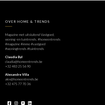
OVER HOME & TRENDS
Magazine met uitsluitend Vastgoed,
woning -en tuintrends. #homeentrends
#magazine #immo #vastgoed
#woningtrends #tuintrends
Claudia Byl
claudia@homeentrends.be
+32 483 25 56 90
Alexandre Villa
alex@homeentrends.be
+32 475 77 70 36