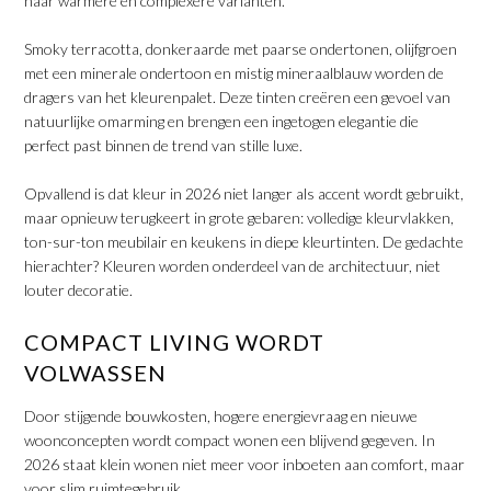
naar warmere en complexere varianten.
​Smoky terracotta, donkeraarde met paarse ondertonen, olijfgroen
met een minerale ondertoon en mistig mineraalblauw worden de
dragers van het kleurenpalet. Deze tinten creëren een gevoel van
natuurlijke omarming en brengen een ingetogen elegantie die
perfect past binnen de trend van stille luxe.
​Opvallend is dat kleur in 2026 niet langer als accent wordt gebruikt,
maar opnieuw terugkeert in grote gebaren: volledige kleurvlakken,
ton-sur-ton meubilair en keukens in diepe kleurtinten. De gedachte
hierachter? Kleuren worden onderdeel van de architectuur, niet
louter decoratie.
COMPACT LIVING WORDT
VOLWASSEN
Door stijgende bouwkosten, hogere energievraag en nieuwe
woonconcepten wordt compact wonen een blijvend gegeven. In
2026 staat klein wonen niet meer voor inboeten aan comfort, maar
voor slim ruimtegebruik.