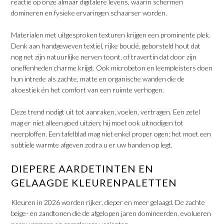
reactie op onze almaar digitalere levens, waarin schermen
domineren en fysieke ervaringen schaarser worden.
​Materialen met uitgesproken texturen krijgen een prominente plek.
Denk aan handgeweven textiel, rijke bouclé, geborsteld hout dat
nog net zijn natuurlijke nerven toont, of travertin dat door zijn
oneffenheden charme krijgt. Ook microbeton en leempleisters doen
hun intrede als zachte, matte en organische wanden die de
akoestiek én het comfort van een ruimte verhogen.
​Deze trend nodigt uit tot aanraken, voelen, vertragen. Een zetel
mag er niet alleen goed uitzien; hij moet ook uitnodigen tot
neerploffen. Een tafelblad mag niet enkel proper ogen; het moet een
subtiele warmte afgeven zodra u er uw handen op legt.
DIEPERE AARDETINTEN EN
GELAAGDE KLEURENPALETTEN
Kleuren in 2026 worden rijker, dieper en meer gelaagd. De zachte
beige- en zandtonen die de afgelopen jaren domineerden, evolueren