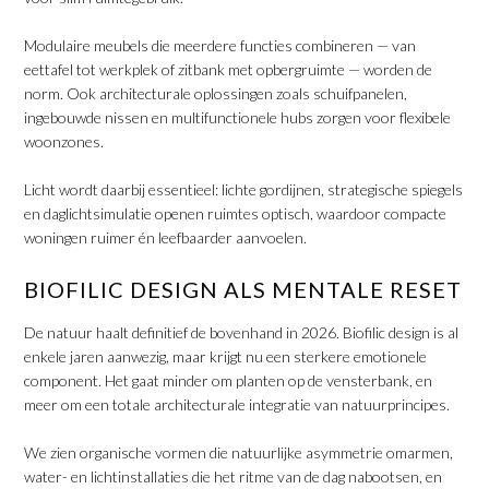
​Modulaire meubels die meerdere functies combineren — van
eettafel tot werkplek of zitbank met opbergruimte — worden de
norm. Ook architecturale oplossingen zoals schuifpanelen,
ingebouwde nissen en multifunctionele hubs zorgen voor flexibele
woonzones.
​Licht wordt daarbij essentieel: lichte gordijnen, strategische spiegels
en daglichtsimulatie openen ruimtes optisch, waardoor compacte
woningen ruimer én leefbaarder aanvoelen.
BIOFILIC DESIGN ALS MENTALE RESET
De natuur haalt definitief de bovenhand in 2026. Biofilic design is al
enkele jaren aanwezig, maar krijgt nu een sterkere emotionele
component. Het gaat minder om planten op de vensterbank, en
meer om een totale architecturale integratie van natuurprincipes.
​We zien organische vormen die natuurlijke asymmetrie omarmen,
water- en lichtinstallaties die het ritme van de dag nabootsen, en