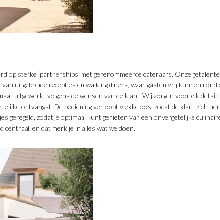
rd op sterke ‘partnerships’ met gerenommeerde cateraars. Onze getalente
d van uitgebreide recepties en walking diners, waar gasten vrij kunnen rondl
maat uitgewerkt volgens de wensen van de klant. Wij zorgen voor elk detail: d
telijke ontvangst. De bediening verloopt vlekkeloos, zodat de klant zich ne
tjes geregeld, zodat je optimaal kunt genieten van een onvergetelijke culinaire
d centraal, en dat merk je in alles wat we doen.”