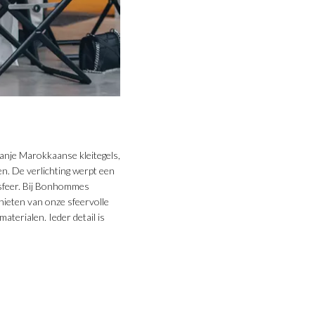
anje Marokkaanse kleitegels,
en. De verlichting werpt een
 sfeer. Bij Bonhommes
nieten van onze sfeervolle
aterialen. Ieder detail is