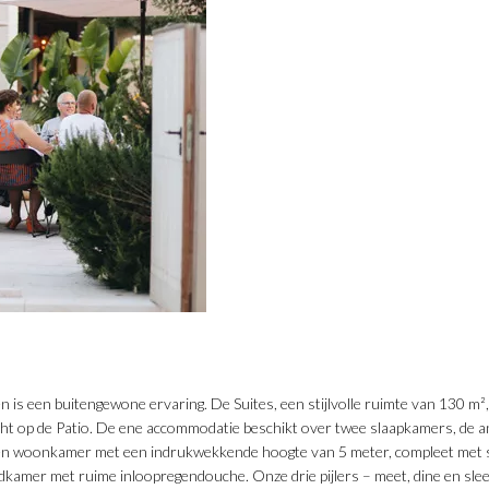
s een buitengewone ervaring. De Suites, een stijlvolle ruimte van 130 m², 
zicht op de Patio. De ene accommodatie beschikt over twee slaapkamers, de 
n woonkamer met een indrukwekkende hoogte van 5 meter, compleet met sal
kamer met ruime inloopregendouche. Onze drie pijlers – meet, dine en sleep