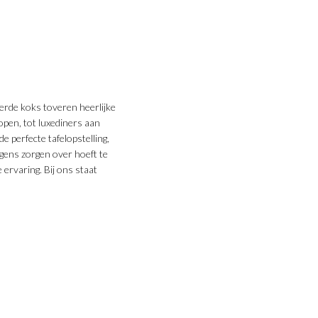
erde koks toveren heerlijke
open, tot luxediners aan
e perfecte tafelopstelling,
rgens zorgen over hoeft te
 ervaring. Bij ons staat