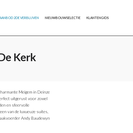
AANBOD 2DE VERBLIJVEN
NIEUWBOUWSELECTIE
KLANTENGIDS
 De Kerk
t charmante Meigem in Deinze
erfect uitgerust voor zowel
den en sfeervolle
 een van de luxueuze suites,
e. Zaakvoerder Andy Baudewyn