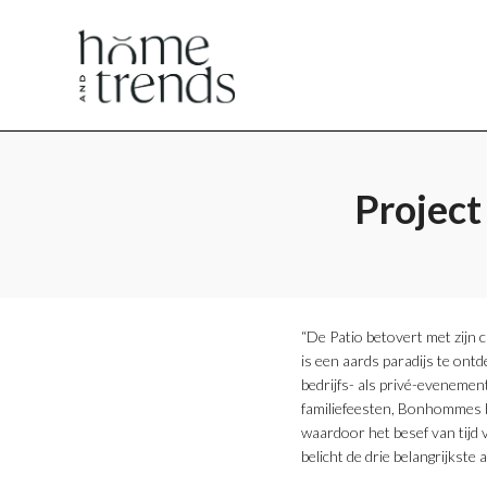
Home
Home
en
en
Project
Trends
Trends
​“De Patio betovert met zijn
is een aards paradijs te ont
bedrijfs- als privé-evenemen
familiefeesten, Bonhommes bi
waardoor het besef van tijd
magazine
magazine
belicht de drie belangrijks