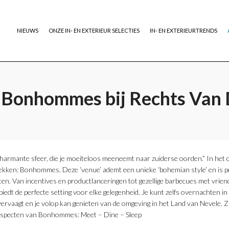
NIEUWS
ONZE IN- EN EXTERIEUR SELECTIES
IN- EN EXTERIEURTRENDS
 Bonhommes bij Rechts Van
 charmante sfeer, die je moeiteloos meeneemt naar zuiderse oorden.” In he
dekken: Bonhommes. Deze ‘venue’ ademt een unieke ‘bohemian style’ en is p
ten. Van incentives en productlanceringen tot gezellige barbecues met vrien
edt de perfecte setting voor elke gelegenheid. Je kunt zelfs overnachten in
 vervaagt en je volop kan genieten van de omgeving in het Land van Nevel
te aspecten van Bonhommes: Meet – Dine – Sleep