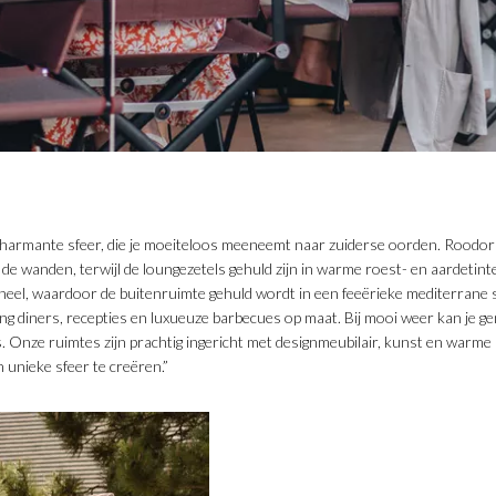
 charmante sfeer, die je moeiteloos meeneemt naar zuiderse oorden. Roodor
 de wanden, terwijl de loungezetels gehuld zijn in warme roest- en aardetint
geheel, waardoor de buitenruimte gehuld wordt in een feeërieke mediterrane
ng diners, recepties en luxueuze barbecues op maat. Bij mooi weer kan je ge
. Onze ruimtes zijn prachtig ingericht met designmeubilair, kunst en warme m
 unieke sfeer te creëren.”