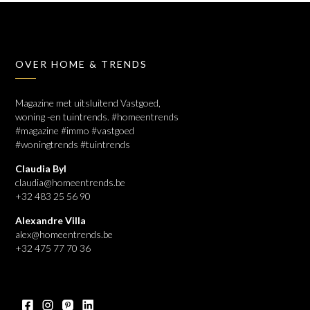
OVER HOME & TRENDS
Magazine met uitsluitend Vastgoed,
woning -en tuintrends. #homeentrends
#magazine #immo #vastgoed
#woningtrends #tuintrends
Claudia Byl
claudia@homeentrends.be
+32 483 25 56 90
Alexandre Villa
alex@homeentrends.be
+32 475 77 70 36