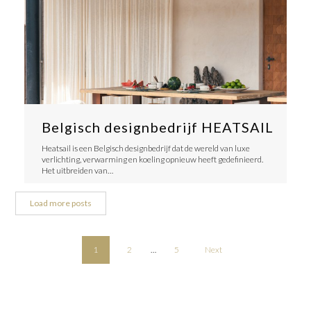
Belgisch designbedrijf HEATSAIL
Heatsail is een Belgisch designbedrijf dat de wereld van luxe
verlichting, verwarming en koeling opnieuw heeft gedefinieerd.
Het uitbreiden van…
Load more posts
1
2
…
5
Next