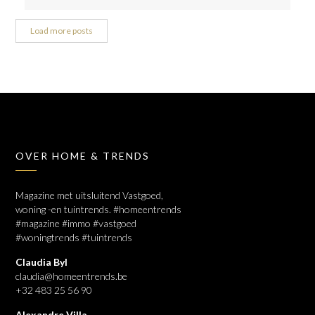
Load more posts
OVER HOME & TRENDS
Magazine met uitsluitend Vastgoed,
woning -en tuintrends. #homeentrends
#magazine #immo #vastgoed
#woningtrends #tuintrends
Claudia Byl
claudia@homeentrends.be
+32 483 25 56 90
Alexandre Villa