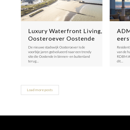
Luxury Waterfront Living,
ADM
Oosteroever Oostende
eers
​De nieuwe stadswijk Oosteroever is de
Resident
voorbije jaren geëvolueerd naar een trendy
van de 
site die Oostende in binnen- en buitenland
RDBM Arc
terug…
dit…
Load more posts