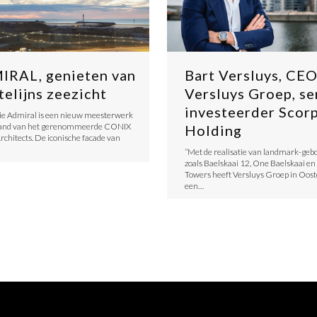
IRAL, genieten van
Bart Versluys, CE
telijns zeezicht
Versluys Groep, se
investeerder Scor
ie Admiral is een nieuw meesterwerk
hand van het gerenommeerde CONIX
Holding
hitects. De iconische facade van
”Met de realisatie van landmark-ge
zoals Baelskaai 12, One Baelskaai en
Towers heeft Versluys Groep in Oos
een…