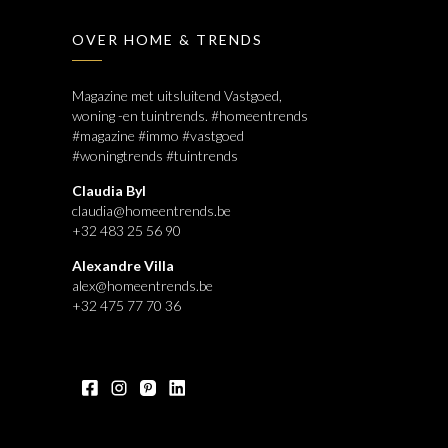
OVER HOME & TRENDS
Magazine met uitsluitend Vastgoed,
woning -en tuintrends. #homeentrends
#magazine #immo #vastgoed
#woningtrends #tuintrends
Claudia Byl
claudia@homeentrends.be
+32 483 25 56 90
Alexandre Villa
alex@homeentrends.be
+32 475 77 70 36