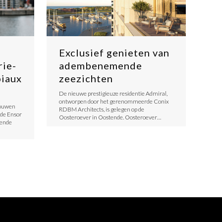
O
Exclusief genieten van
rie-
adembenemende
piaux
zeezichten
De nieuwe prestigieuze residentie Admiral,
ontworpen door het gerenommeerde Conix
bouwen
RDBM Architects, is gelegen op de
 de Ensor
Oosteroever in Oostende. Oosteroever…
tende