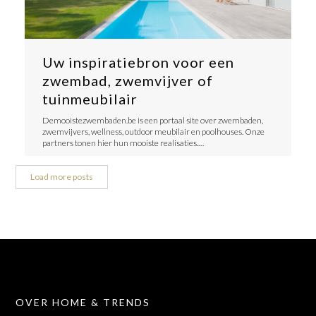
Uw inspiratiebron voor een
zwembad, zwemvijver of
tuinmeubilair
Demooistezwembaden.be is een portaal site over zwembaden,
zwemvijvers, wellness, outdoor meubilair en poolhouses. Onze
partners tonen hier hun mooiste realisaties.…
Load more posts
OVER HOME & TRENDS