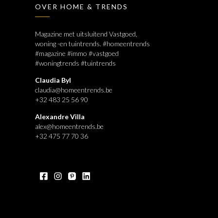
OVER HOME & TRENDS
Magazine met uitsluitend Vastgoed,
woning -en tuintrends. #homeentrends
#magazine #immo #vastgoed
#woningtrends #tuintrends
Claudia Byl
claudia@homeentrends.be
+32 483 25 56 90
Alexandre Villa
alex@homeentrends.be
+32 475 77 70 36