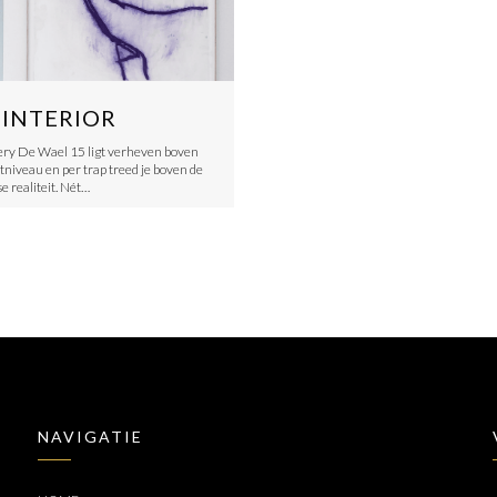
 INTERIOR
ery De Wael 15 ligt verheven boven
tniveau en per trap treed je boven de
e realiteit. Nét…
NAVIGATIE