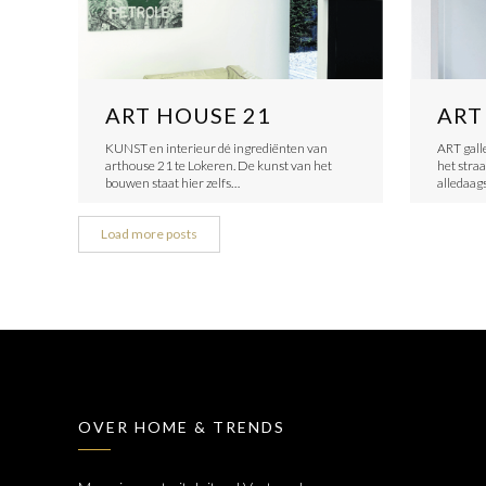
ART HOUSE 21
ART
KUNST en interieur dé ingrediënten van
ART gall
arthouse 21 te Lokeren. De kunst van het
het straa
bouwen staat hier zelfs…
alledaags
Load more posts
OVER HOME & TRENDS