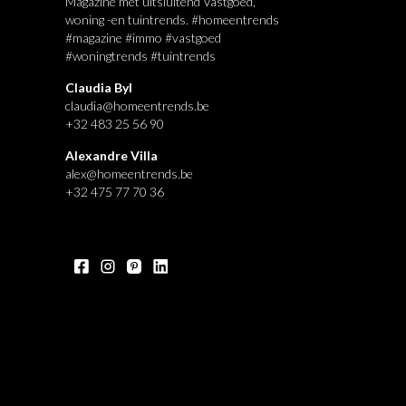
Magazine met uitsluitend Vastgoed,
woning -en tuintrends. #homeentrends
#magazine #immo #vastgoed
#woningtrends #tuintrends
Claudia Byl
claudia@homeentrends.be
+32 483 25 56 90
Alexandre Villa
alex@homeentrends.be
+32 475 77 70 36