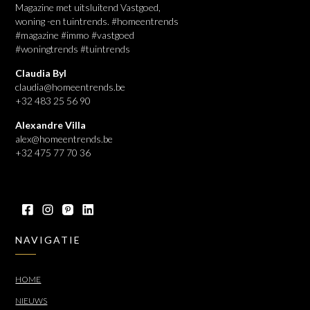
Magazine met uitsluitend Vastgoed,
woning -en tuintrends. #homeentrends
#magazine #immo #vastgoed
#woningtrends #tuintrends
Claudia Byl
claudia@homeentrends.be
+32 483 25 56 90
Alexandre Villa
alex@homeentrends.be
+32 475 77 70 36
NAVIGATIE
HOME
NIEUWS