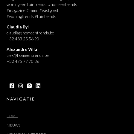
woning -en tuintrends. #homeentrends
#magazine #immo #vastgoed
#woningtrends #tuintrends
Claudia Byl
claudia@homeentrends.be
+32 483 25 56 90
Alexandre Villa
alex@homeentrends.be
+32 475 77 70 36
NAVIGATIE
HOME
NIEUWS