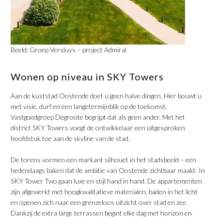
Beeld: Groep Versluys – project Admiral
​Wonen op niveau in SKY Towers
Aan de kuststad Oostende doet u geen halve dingen. Hier bouwt u
met visie, durf en een langetermijnblik op de toekomst.
Vastgoedgroep Degroote begrijpt dat als geen ander. Met het
district SKY Towers voegt de ontwikkelaar een uitgesproken
hoofdstuk toe aan de skyline van de stad.
​De torens vormen een markant silhouet in het stadsbeeld – een
hedendaags baken dat de ambitie van Oostende zichtbaar maakt. In
SKY Tower Two gaan luxe en stijl hand in hand. De appartementen
zijn afgewerkt met hoogkwalitatieve materialen, baden in het licht
en openen zich naar een grenzeloos uitzicht over stad en zee.
Dankzij de extra large terrassen begint elke dag met horizon en