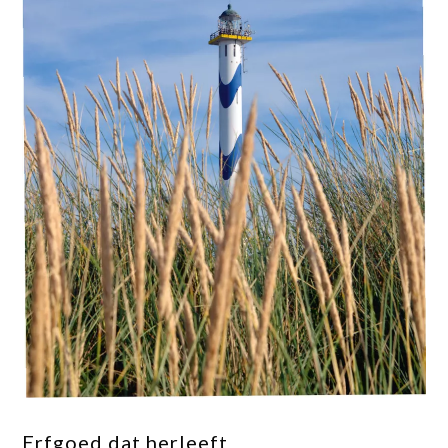
​Erfgoed dat herleeft