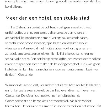
is een plek waar dineren een beleving wordt die verder reikt dan het
bord alleen.
​Meer dan een hotel, een stukje stad
In The Ostendian begint de ochtend rustig en smaakvol. Het
ontbijtbuffet brengt een zorgvuldige selectie van lokale en
ambachtelijke producten samen: versgebakken croissants,
verschillende broodsoorten, fijne kazen en kwaliteitsvolle
vleeswaren. Aangevuld met fruitsalades, yoghurt, granen en
zorgvuldig geselecteerde lekkernijen krijgt elke ochtend hier een
smaakvolle start. Een perfect gezette koffie, het zachte ochtendlicht
en de ontspannen sfeer maken de beleving compleet. Ook wie geen
hotelgast is, kan hier aanschuiven voor een ontspannen begin van
de dag in Oostende.
​Wanneer de avond valt, verandert het ritme. Met soulvolle klanken
en funky beats weerspiegelt de bar het levendige nachtleven van
Oostende. De sfeer is ongedwongen en uitnodigend;
Oostendenaars en bezoekers ontmoeten elkaar hier zonder
formaliteit. Het draait om samenzijn, goede muziek en het gevoel dat