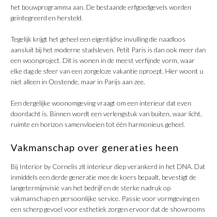
het bouwprogramma aan. De bestaande erfgoedgevels worden
geïntegreerd en hersteld.
​Tegelijk krijgt het geheel een eigentijdse invulling die naadloos
aansluit bij het moderne stadsleven. Petit Paris is dan ook meer dan
een woonproject. Dit is wonen in de meest verfijnde vorm, waar
elke dag de sfeer van een zorgeloze vakantie oproept. Hier woont u
niet alleen in Oostende, maar in Parijs aan zee.
​Een dergelijke woonomgeving vraagt om een interieur dat even
doordacht is. Binnen wordt een verlengstuk van buiten, waar licht,
ruimte en horizon samenvloeien tot één harmonieus geheel.
​Vakmanschap over generaties heen
Bij Interior by Cornelis zit interieur diep verankerd in het DNA. Dat
inmiddels een derde generatie mee de koers bepaalt, bevestigt de
langetermijnvisie van het bedrijf en de sterke nadruk op
vakmanschap en persoonlijke service. Passie voor vormgeving en
een scherp gevoel voor esthetiek zorgen ervoor dat de showrooms