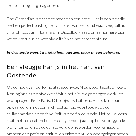
de nacht nog lang mag duren.
​The Ostendian is daarmee meer dan een hotel. Het is een plek die
leeft en perfect past bij het karakter van een stad waar zee, cultuur
en architectuur in balans zijn. Diezelfde klasse en samenhang zien
we ook terug in de woonkwaliteit van het stadscentrum.
​In Oostende woont u niet alleen aan zee, maar in een beleving.
​Een vleugje Parijs in het hart van
Oostende
Op de hoek van de Torhoutsesteenweg, Nieuwpoortsesteenweg en
Koninginnelaan ontwikkelt Volus het nieuwe gemengde werk- en
woonproject Petit-Paris. Dit project wil dit beaux-arts kruispunt
opwaarderen met een architectuur die voortbouwt op de
stijlkenmerken en de frivoliteit van de fin-de-siècle. Het gelijkvloers
sluit met horecafuncties en een gaanderij aan op het voorliggende
plein. Kantoren op de eerste verdieping worden georganiseerd
omheen een patio en atrium, en erboven vullen woongelegenheden