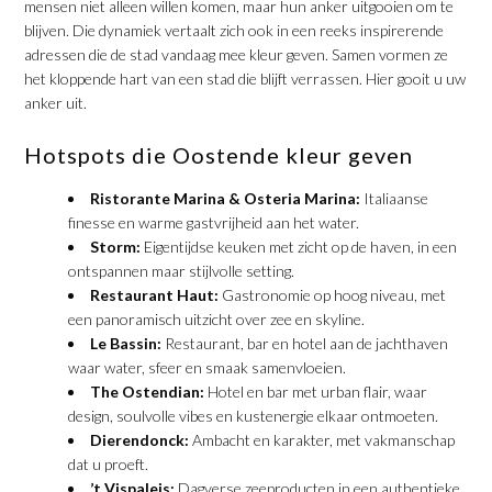
mensen niet alleen willen komen, maar hun anker uitgooien om te
blijven. Die dynamiek vertaalt zich ook in een reeks inspirerende
adressen die de stad vandaag mee kleur geven. Samen vormen ze
het kloppende hart van een stad die blijft verrassen. Hier gooit u uw
anker uit.
Hotspots die Oostende kleur geven
Ristorante Marina & Osteria Marina:
Italiaanse
finesse en warme gastvrijheid aan het water.
Storm:
Eigentijdse keuken met zicht op de haven, in een
ontspannen maar stijlvolle setting.
Restaurant Haut:
Gastronomie op hoog niveau, met
een panoramisch uitzicht over zee en skyline.
Le Bassin:
Restaurant, bar en hotel aan de jachthaven
waar water, sfeer en smaak samenvloeien.
The Ostendian:
Hotel en bar met urban flair, waar
design, soulvolle vibes en kustenergie elkaar ontmoeten.
Dierendonck:
Ambacht en karakter, met vakmanschap
dat u proeft.
’t Vispaleis:
Dagverse zeeproducten in een authentieke