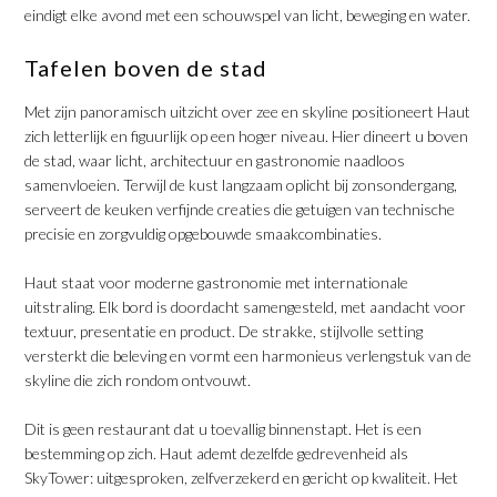
eindigt elke avond met een schouwspel van licht, beweging en water.
​Tafelen boven de stad
Met zijn panoramisch uitzicht over zee en skyline positioneert Haut
zich letterlijk en figuurlijk op een hoger niveau. Hier dineert u boven
de stad, waar licht, architectuur en gastronomie naadloos
samenvloeien. Terwijl de kust langzaam oplicht bij zonsondergang,
serveert de keuken verfijnde creaties die getuigen van technische
precisie en zorgvuldig opgebouwde smaakcombinaties.
​Haut staat voor moderne gastronomie met internationale
uitstraling. Elk bord is doordacht samengesteld, met aandacht voor
textuur, presentatie en product. De strakke, stijlvolle setting
versterkt die beleving en vormt een harmonieus verlengstuk van de
skyline die zich rondom ontvouwt.
​Dit is geen restaurant dat u toevallig binnenstapt. Het is een
bestemming op zich. Haut ademt dezelfde gedrevenheid als
SkyTower: uitgesproken, zelfverzekerd en gericht op kwaliteit. Het