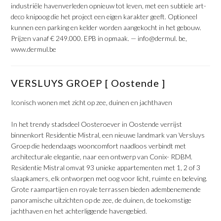
industriële havenverleden opnieuw tot leven, met een subtiele art-
deco knipoog die het project een eigen karakter geeft. Optioneel
kunnen een parking en kelder worden aangekocht in het gebouw.
Prijzen vanaf € 249.000. EPB in opmaak. — info@dermul. be,
www.dermul.be
​VERSLUYS GROEP [ Oostende ]
​Iconisch wonen met zicht op zee, duinen en jachthaven
​In het trendy stadsdeel Oosteroever in Oostende verrijst
binnenkort Residentie Mistral, een nieuwe landmark van Versluys
Groep die hedendaags wooncomfort naadloos verbindt met
architecturale elegantie, naar een ontwerp van Conix- RDBM.
Residentie Mistral omvat 93 unieke appartementen met 1, 2 of 3
slaapkamers, elk ontworpen met oog voor licht, ruimte en beleving.
Grote raampartijen en royale terrassen bieden adembenemende
panoramische uitzichten op de zee, de duinen, de toekomstige
jachthaven en het achterliggende havengebied.