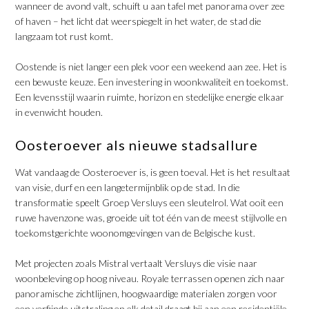
wanneer de avond valt, schuift u aan tafel met panorama over zee
of haven – het licht dat weerspiegelt in het water, de stad die
langzaam tot rust komt.
​Oostende is niet langer een plek voor een weekend aan zee. Het is
een bewuste keuze. Een investering in woonkwaliteit en toekomst.
Een levensstijl waarin ruimte, horizon en stedelijke energie elkaar
in evenwicht houden.
​Oosteroever als nieuwe stadsallure
Wat vandaag de Oosteroever is, is geen toeval. Het is het resultaat
van visie, durf en een langetermijnblik op de stad. In die
transformatie speelt Groep Versluys een sleutelrol. Wat ooit een
ruwe havenzone was, groeide uit tot één van de meest stijlvolle en
toekomstgerichte woonomgevingen van de Belgische kust.
​Met projecten zoals Mistral vertaalt Versluys die visie naar
woonbeleving op hoog niveau. Royale terrassen openen zich naar
panoramische zichtlijnen, hoogwaardige materialen zorgen voor
een verfijnde uitstraling en elk detail draagt bij aan een residentiële