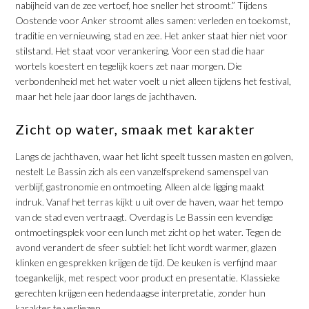
nabijheid van de zee vertoef, hoe sneller het stroomt.” Tijdens
Oostende voor Anker stroomt alles samen: verleden en toekomst,
traditie en vernieuwing, stad en zee. Het anker staat hier niet voor
stilstand. Het staat voor verankering. Voor een stad die haar
wortels koestert en tegelijk koers zet naar morgen. Die
verbondenheid met het water voelt u niet alleen tijdens het festival,
maar het hele jaar door langs de jachthaven.
​Zicht op water, smaak met karakter
Langs de jachthaven, waar het licht speelt tussen masten en golven,
nestelt Le Bassin zich als een vanzelfsprekend samenspel van
verblijf, gastronomie en ontmoeting. Alleen al de ligging maakt
indruk. Vanaf het terras kijkt u uit over de haven, waar het tempo
van de stad even vertraagt. Overdag is Le Bassin een levendige
ontmoetingsplek voor een lunch met zicht op het water. Tegen de
avond verandert de sfeer subtiel: het licht wordt warmer, glazen
klinken en gesprekken krijgen de tijd. De keuken is verfijnd maar
toegankelijk, met respect voor product en presentatie. Klassieke
gerechten krijgen een hedendaagse interpretatie, zonder hun
karakter te verliezen.