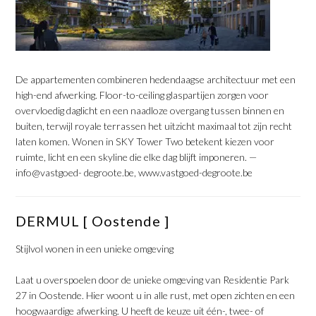
​De appartementen combineren hedendaagse architectuur met een
high-end afwerking. Floor-to-ceiling glaspartijen zorgen voor
overvloedig daglicht en een naadloze overgang tussen binnen en
buiten, terwijl royale terrassen het uitzicht maximaal tot zijn recht
laten komen. Wonen in SKY Tower Two betekent kiezen voor
ruimte, licht en een skyline die elke dag blijft imponeren. —
info@vastgoed- degroote.be, www.vastgoed-degroote.be
​DERMUL [ Oostende ]
​Stijlvol wonen in een unieke omgeving
​Laat u overspoelen door de unieke omgeving van Residentie Park
27 in Oostende. Hier woont u in alle rust, met open zichten en een
hoogwaardige afwerking. U heeft de keuze uit één-, twee- of