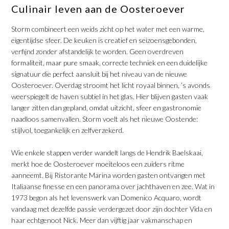
​Culinair leven aan de Oosteroever
Storm combineert een weids zicht op het water met een warme,
eigentijdse sfeer. De keuken is creatief en seizoensgebonden,
verfijnd zonder afstandelijk te worden. Geen overdreven
formaliteit, maar pure smaak, correcte techniek en een duidelijke
signatuur die perfect aansluit bij het niveau van de nieuwe
Oosteroever. Overdag stroomt het licht royaal binnen, ’s avonds
weerspiegelt de haven subtiel in het glas. Hier blijven gasten vaak
langer zitten dan gepland, omdat uitzicht, sfeer en gastronomie
naadloos samenvallen. Storm voelt als het nieuwe Oostende:
stijlvol, toegankelijk en zelfverzekerd.
​Wie enkele stappen verder wandelt langs de Hendrik Baelskaai,
merkt hoe de Oosteroever moeiteloos een zuiders ritme
aanneemt. Bij Ristorante Marina worden gasten ontvangen met
Italiaanse finesse en een panorama over jachthaven en zee. Wat in
1973 begon als het levenswerk van Domenico Acquaro, wordt
vandaag met dezelfde passie verdergezet door zijn dochter Vida en
haar echtgenoot Nick. Meer dan vijftig jaar vakmanschap en