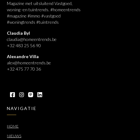
Magazine met uitsluitend Vastgoed,
woning -en tuintrends. #homeentrends
#magazine #immo #vastgoed
#woningtrends #tuintrends
Claudia Byl
claudia@homeentrends.be
+32 483 25 56 90
Alexandre Villa
alex@homeentrends.be
+32 475 77 70 36
NAVIGATIE
HOME
NIEUWS