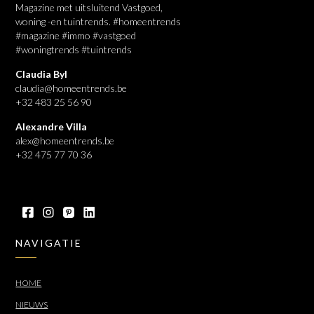
Magazine met uitsluitend Vastgoed,
woning -en tuintrends. #homeentrends
#magazine #immo #vastgoed
#woningtrends #tuintrends
Claudia Byl
claudia@homeentrends.be
+32 483 25 56 90
Alexandre Villa
alex@homeentrends.be
+32 475 77 70 36
NAVIGATIE
HOME
NIEUWS