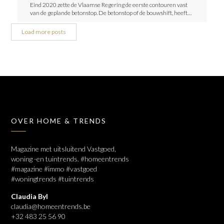
Eind 2020 zette de Vlaamse Regering de eerste contouren vast
van de geplande betonstop. De betonstop of de bouwshift, heeft…
Load more posts
OVER HOME & TRENDS
Magazine met uitsluitend Vastgoed,
woning -en tuintrends. #homeentrends
#magazine #immo #vastgoed
#woningtrends #tuintrends
Claudia Byl
claudia@homeentrends.be
+32 483 25 56 90