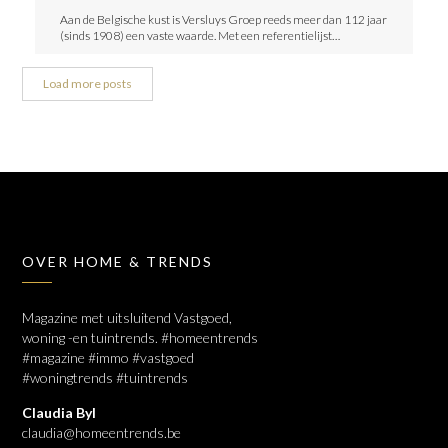
Aan de Belgische kust is Versluys Groep reeds meer dan 112 jaar
(sinds 1908) een vaste waarde. Met een referentielijst…
Load more posts
OVER HOME & TRENDS
Magazine met uitsluitend Vastgoed,
woning -en tuintrends. #homeentrends
#magazine #immo #vastgoed
#woningtrends #tuintrends
Claudia Byl
claudia@homeentrends.be